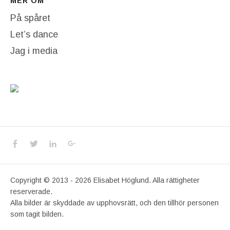
MER OM
På spåret
Let’s dance
Jag i media
Social Media Profiles
Facebook
Twitter
LinkedIn
Google+
Copyright © 2013 - 2026 Elisabet Höglund. Alla rättigheter
reserverade.
Alla bilder är skyddade av upphovsrätt, och den tillhör personen
som tagit bilden.