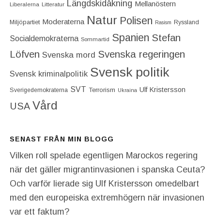
Längdskidåkning
Mellanöstern
Liberalerna
Litteratur
Natur
Polisen
Moderaterna
Miljöpartiet
Ryssland
Rasism
Spanien
Stefan
Socialdemokraterna
Sommartid
Löfven
Svenska regeringen
Svenska mord
Svensk politik
Svensk kriminalpolitik
SVT
Ulf Kristersson
Terrorism
Sverigedemokraterna
Ukraina
Vård
USA
SENAST FRÅN MIN BLOGG
Vilken roll spelade egentligen Marockos regering
när det gäller migrantinvasionen i spanska Ceuta?
Och varför lierade sig Ulf Kristersson omedelbart
med den europeiska extremhögern när invasionen
var ett faktum?