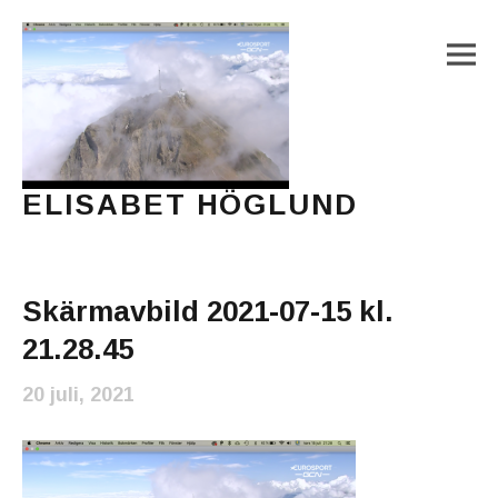
M
ELISABET HÖGLUND
Journalist, författare och konstnär
Main Menu
Skärmavbild 2021-07-15 kl.
21.28.45
20 juli, 2021