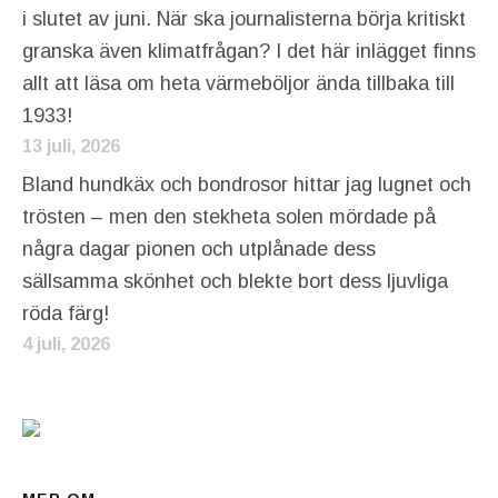
i slutet av juni. När ska journalisterna börja kritiskt
granska även klimatfrågan? I det här inlägget finns
allt att läsa om heta värmeböljor ända tillbaka till
1933!
13 juli, 2026
Bland hundkäx och bondrosor hittar jag lugnet och
trösten – men den stekheta solen mördade på
några dagar pionen och utplånade dess
sällsamma skönhet och blekte bort dess ljuvliga
röda färg!
4 juli, 2026