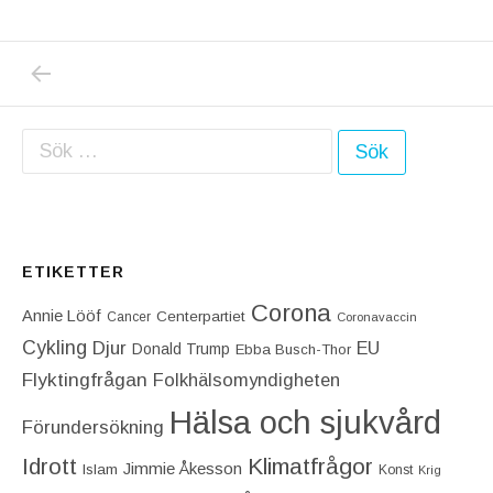
PREVIOUS POST: JAG HAR FÖR FÖRSTA GÅN
Inläggsnavigering
Sök efter:
ETIKETTER
Corona
Annie Lööf
Centerpartiet‎
Cancer
Coronavaccin
Cykling
Djur
EU
Donald Trump
Ebba Busch-Thor
Flyktingfrågan
Folkhälsomyndigheten
Hälsa och sjukvård
Förundersökning
Idrott
Klimatfrågor
Jimmie Åkesson
Islam
Konst
Krig