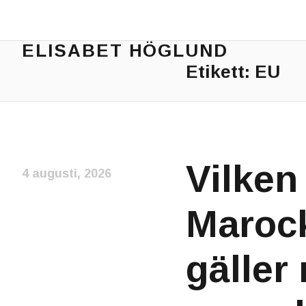
ELISABET HÖGLUND
Etikett:
EU
Journalist, författare och konstnär
Vilken
4 augusti, 2026
Marock
gäller