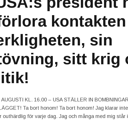
USA:s president h
 förlora kontakte
rkligheten, sin
övning, sitt krig
itik!
AUGUSTI KL. 16.00 – USA STÄLLER IN BOMBNINGAR
GGET! Ta bort honom! Ta bort honom! Jag klarar inte
er outhärdlig för varje dag. Jag och många med mig står 