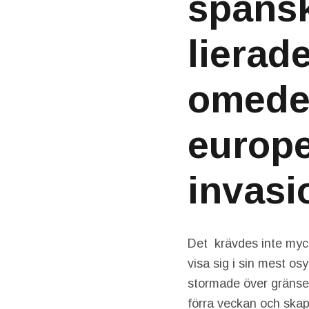
spansk
lierad
omede
europe
invasi
Det krävdes inte myc
visa sig i sin mest os
stormade över gränse
förra veckan och skap