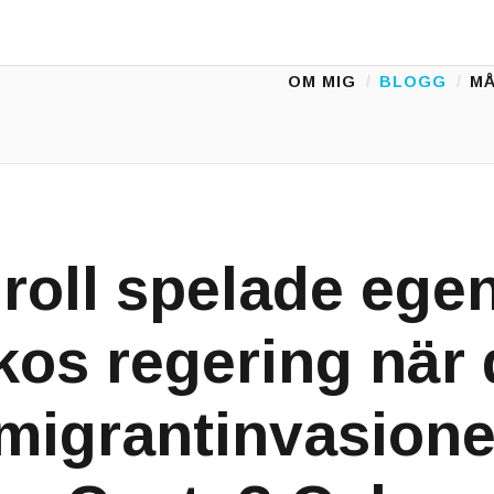
OM MIG
BLOGG
MÅ
Main Menu
 roll spelade ege
os regering när 
 migrantinvasione