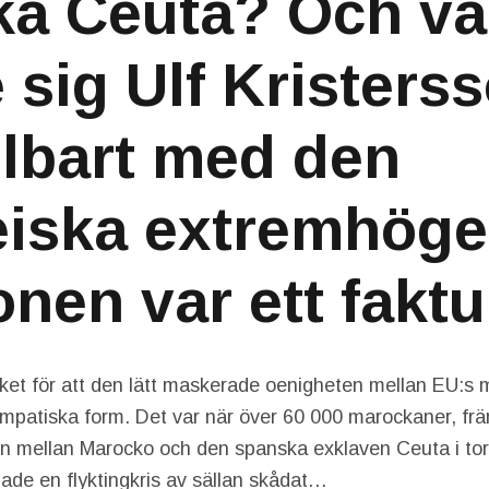
a Ceuta? Och va
e sig Ulf Kristers
lbart med den
iska extremhöge
onen var ett fakt
ket för att den lätt maskerade oenigheten mellan EU:s 
ympatiska form. Det var när över 60 000 marockaner, främ
n mellan Marocko och den spanska exklaven Ceuta i tor
ade en flyktingkris av sällan skådat…