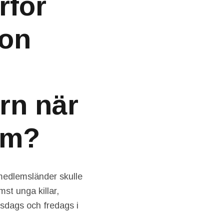
rför
son
rn när
um?
medlemsländer skulle
st unga killar,
sdags och fredags i