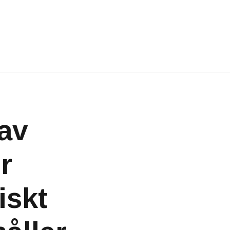
 av
r
iskt