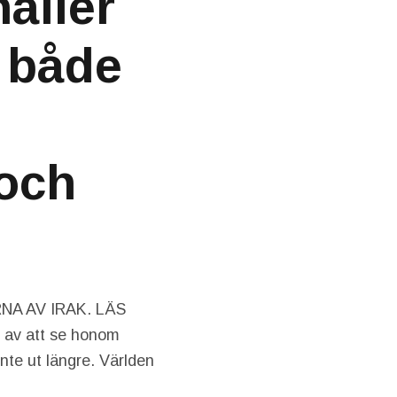
åller
n både
 och
NA AV IRAK. LÄS
 av att se honom
inte ut längre. Världen