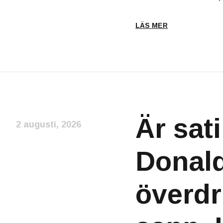
LÄS MER
Är sat
2 augusti, 2026
Donald
överdr