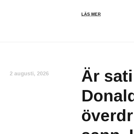
LÄS MER
Är sat
2 augusti, 2026
Donald
överdr