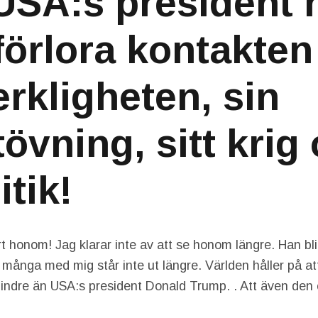
USA:s president h
 förlora kontakte
rkligheten, sin
övning, sitt krig
itik!
 honom! Jag klarar inte av att se honom längre. Han blir
 många med mig står inte ut längre. Världen håller på att
indre än USA:s president Donald Trump. . Att även den 