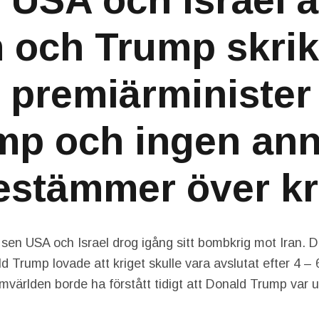
 USA och Israel ä
 och Trump skrik
s premiärminister 
mp och ingen an
stämmer över kr
 sen USA och Israel drog igång sitt bombkrig mot Iran. 
d Trump lovade att kriget skulle vara avslutat efter 4 – 
mvärlden borde ha förstått tidigt att Donald Trump var 