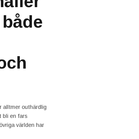
åller
n både
 och
 alltmer outhärdlig
 bli en fars
övriga världen har