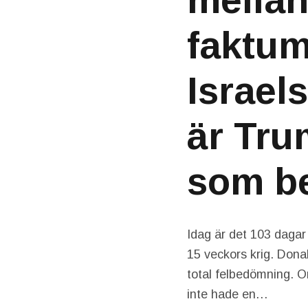
mellan
faktum
Israel
är Tru
som be
Idag är det 103 dagar
15 veckors krig. Donal
total felbedömning. O
inte hade en…