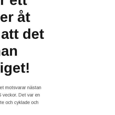
r ett
er åt
att det
nan
iget!
Det motsvarar nästan
6 veckor. Det var en
ute och cyklade och