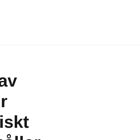
 av
r
iskt