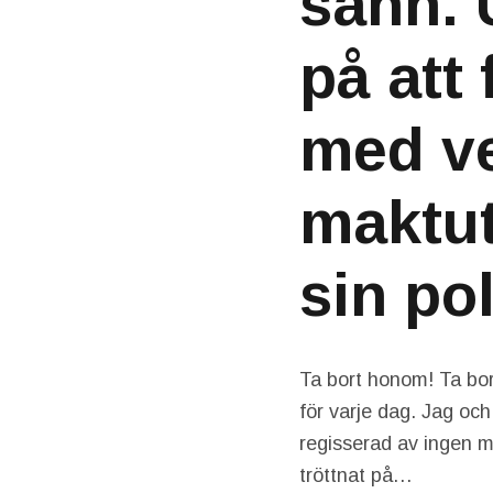
sann. 
på att
med ve
maktut
sin pol
Ta bort honom! Ta bort
för varje dag. Jag och
regisserad av ingen m
tröttnat på…