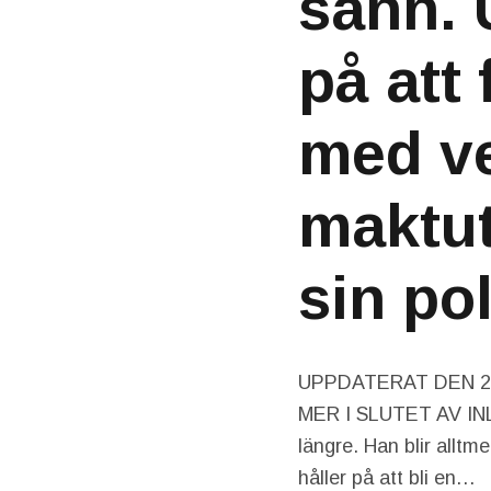
sann. 
på att
med ve
maktut
sin pol
UPPDATERAT DEN 2 
MER I SLUTET AV INLÄ
längre. Han blir alltm
håller på att bli en…