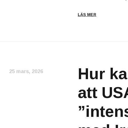
LÄS MER
Hur ka
25 mars, 2026
att US
”inten