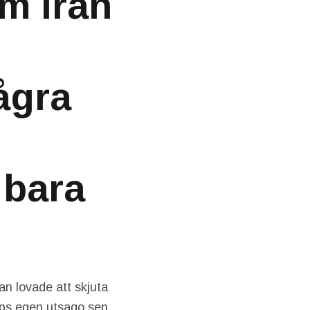
m Iran
ågra
 bara
an lovade att skjuta
umps egen utsago sen