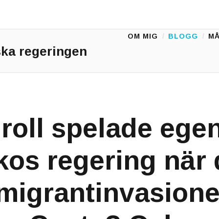
OM MIG
BLOGG
MÅ
Main Menu
ka regeringen
 roll spelade ege
os regering när 
 migrantinvasione