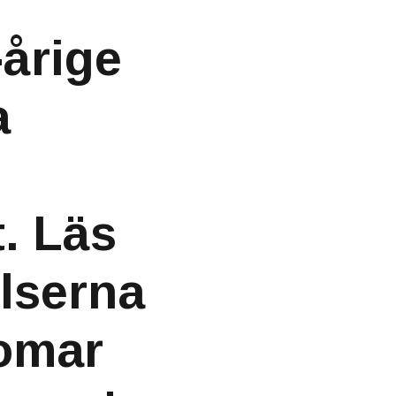
årige
a
. Läs
lserna
omar