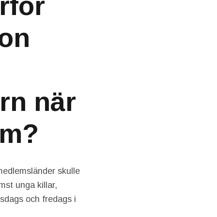
rför
son
rn när
um?
medlemsländer skulle
st unga killar,
sdags och fredags i