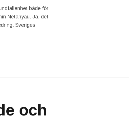
 undfallenhet både för
min Netanyau. Ja, det
edring. Sveriges
de och