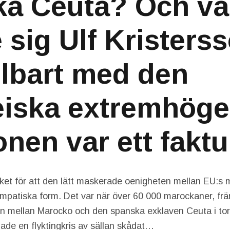
a Ceuta? Och va
e sig Ulf Kristers
lbart med den
iska extremhöge
onen var ett fakt
ket för att den lätt maskerade oenigheten mellan EU:s 
ympatiska form. Det var när över 60 000 marockaner, främ
n mellan Marocko och den spanska exklaven Ceuta i tor
ade en flyktingkris av sällan skådat…