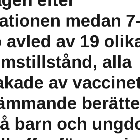
gen efter
ationen medan 7-
 avled av 19 olik
mstillstånd, alla
akade av vaccinet
ämmande berätte
å barn och ungd