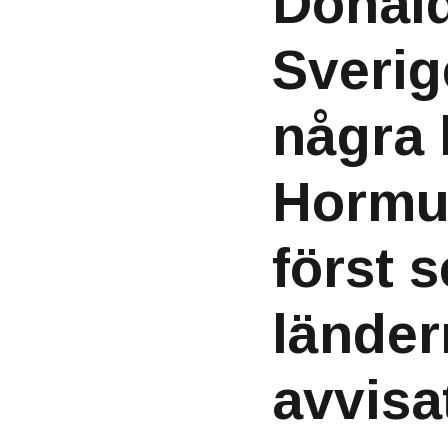
Donald
Sverig
några k
Hormuz
först 
länder
avvisa