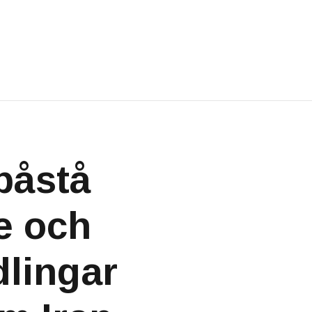
påstå
e och
dlingar