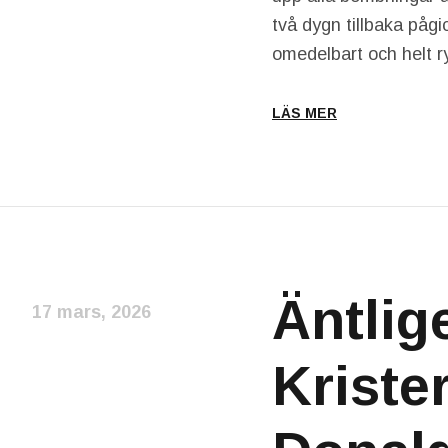
två dygn tillbaka påg
omedelbart och helt
LÄS MER
Äntlig
17 mars, 2026
Kriste