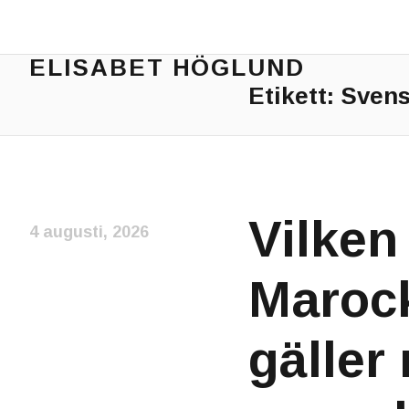
ELISABET HÖGLUND
Etikett:
Svens
Journalist, författare och konstnär
Vilken
4 augusti, 2026
Marock
gäller