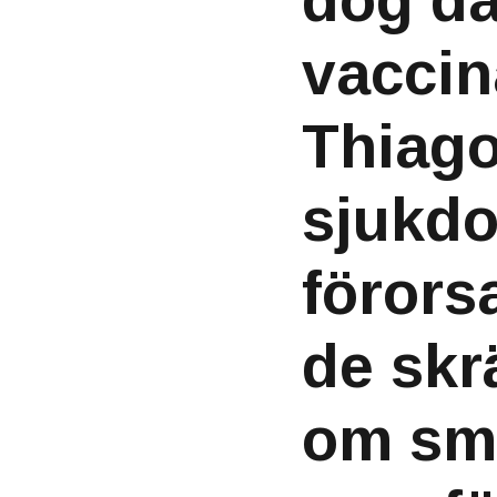
dog da
vaccin
Thiago
sjukdo
förors
de skr
om sm