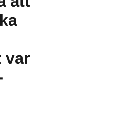
 att
cka
 var
-