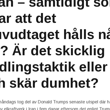
an – samtidigt so
ar att det
vudtaget hålls n
? Är det skicklig
dlingstaktik eller
h skär dumhet?
i måndags tog del av Donald Trumps senaste utspel där h
v elkraftverk i Iran i fem dagar eftersom det enligt Tr