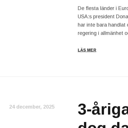
De flesta länder i Eur
USA:s president Donal
har inte bara handlat
regering i allmänhet o
LÄS MER
3-årig
24 december, 2025