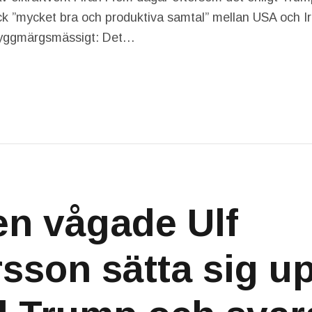
ick ”mycket bra och produktiva samtal” mellan USA och I
 ryggmärgsmässigt: Det…
en vågade Ulf
rsson sätta sig u