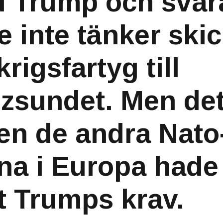
 Trump och svara
e inte tänker ski
rigsfartyg till
sundet. Men det
sen de andra Nato
na i Europa hade
t Trumps krav.