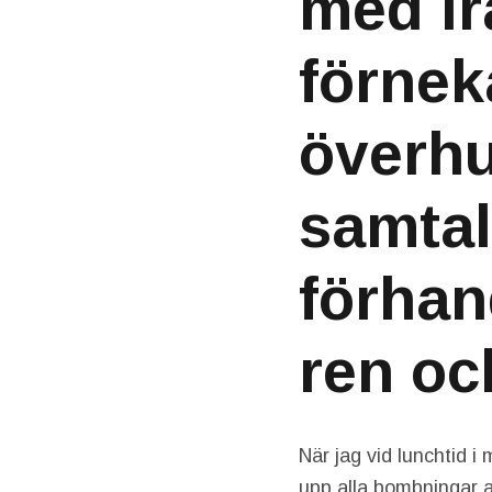
med Ir
förnek
överhu
samtal
förhan
ren oc
När jag vid lunchtid 
upp alla bombningar a