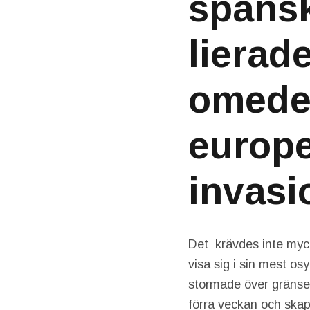
spansk
lierad
omede
europe
invasi
Det krävdes inte myc
visa sig i sin mest os
stormade över gränse
förra veckan och skap