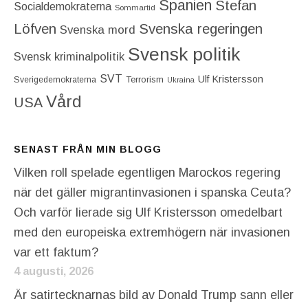
Spanien
Stefan
Socialdemokraterna
Sommartid
Löfven
Svenska regeringen
Svenska mord
Svensk politik
Svensk kriminalpolitik
SVT
Ulf Kristersson
Terrorism
Sverigedemokraterna
Ukraina
Vård
USA
SENAST FRÅN MIN BLOGG
Vilken roll spelade egentligen Marockos regering
när det gäller migrantinvasionen i spanska Ceuta?
Och varför lierade sig Ulf Kristersson omedelbart
med den europeiska extremhögern när invasionen
var ett faktum?
4 augusti, 2026
Är satirtecknarnas bild av Donald Trump sann eller