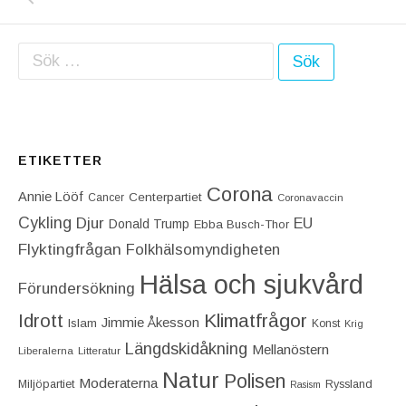
Sök efter:
ETIKETTER
Corona
Annie Lööf
Centerpartiet‎
Cancer
Coronavaccin
Cykling
Djur
EU
Donald Trump
Ebba Busch-Thor
Flyktingfrågan
Folkhälsomyndigheten
Hälsa och sjukvård
Förundersökning
Idrott
Klimatfrågor
Jimmie Åkesson
Islam
Konst
Krig
Längdskidåkning
Mellanöstern
Liberalerna
Litteratur
Natur
Polisen
Moderaterna
Miljöpartiet
Ryssland
Rasism