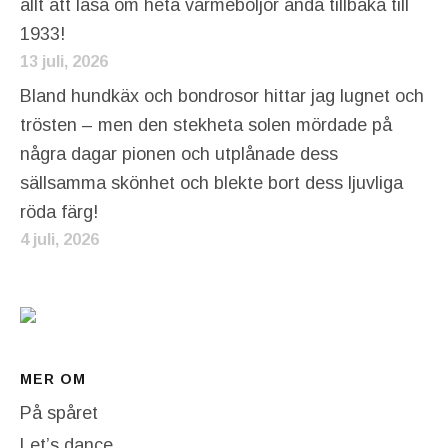
allt att läsa om heta värmeböljor ända tillbaka till
1933!
13 juli, 2026
Bland hundkäx och bondrosor hittar jag lugnet och
trösten – men den stekheta solen mördade på
några dagar pionen och utplånade dess
sällsamma skönhet och blekte bort dess ljuvliga
röda färg!
4 juli, 2026
MER OM
På spåret
Let’s dance