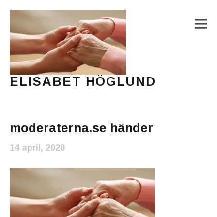
M
ELISABET HÖGLUND
Journalist, författare och konstnär
Main Menu
moderaterna.se händer
14 april, 2020