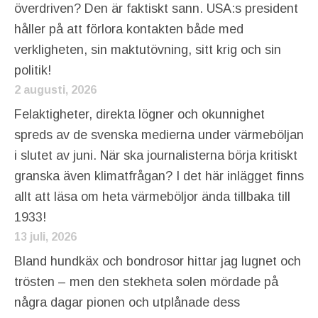
överdriven? Den är faktiskt sann. USA:s president
håller på att förlora kontakten både med
verkligheten, sin maktutövning, sitt krig och sin
politik!
2 augusti, 2026
Felaktigheter, direkta lögner och okunnighet
spreds av de svenska medierna under värmeböljan
i slutet av juni. När ska journalisterna börja kritiskt
granska även klimatfrågan? I det här inlägget finns
allt att läsa om heta värmeböljor ända tillbaka till
1933!
13 juli, 2026
Bland hundkäx och bondrosor hittar jag lugnet och
trösten – men den stekheta solen mördade på
några dagar pionen och utplånade dess