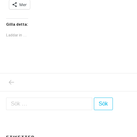
Mer
Gilla detta:
Laddar in …
PREVIOUS POST: DEN NORSKA STORSERIE
Inläggsnavigering
Sök efter: