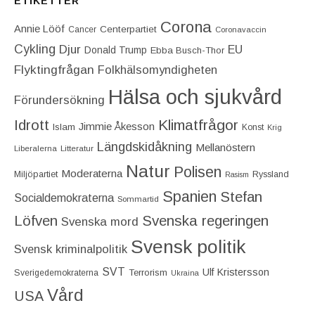
ETIKETTER
Corona
Annie Lööf
Centerpartiet‎
Cancer
Coronavaccin
Cykling
Djur
EU
Donald Trump
Ebba Busch-Thor
Flyktingfrågan
Folkhälsomyndigheten
Hälsa och sjukvård
Förundersökning
Idrott
Klimatfrågor
Jimmie Åkesson
Islam
Konst
Krig
Längdskidåkning
Mellanöstern
Liberalerna
Litteratur
Natur
Polisen
Moderaterna
Miljöpartiet
Ryssland
Rasism
Spanien
Stefan
Socialdemokraterna
Sommartid
Löfven
Svenska regeringen
Svenska mord
Svensk politik
Svensk kriminalpolitik
SVT
Ulf Kristersson
Terrorism
Sverigedemokraterna
Ukraina
Vård
USA