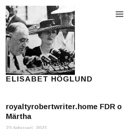
M
ELISABET HÖGLUND
Journalist, författare och konstnär
Main Menu
royaltyrobertwriter.home FDR o
Märtha
23 februari, 2021