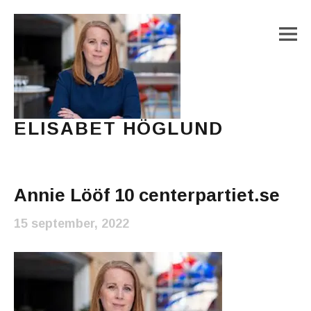
M
ELISABET HÖGLUND
Journalist, författare och konstnär
Main Menu
Annie Lööf 10 centerpartiet.se
15 september, 2022