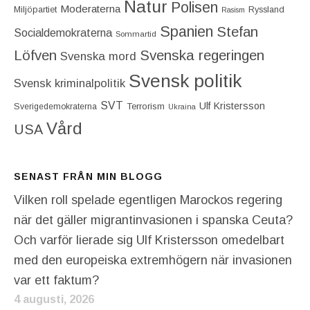
Natur
Polisen
Moderaterna
Miljöpartiet
Ryssland
Rasism
Spanien
Stefan
Socialdemokraterna
Sommartid
Löfven
Svenska regeringen
Svenska mord
Svensk politik
Svensk kriminalpolitik
SVT
Ulf Kristersson
Terrorism
Sverigedemokraterna
Ukraina
Vård
USA
SENAST FRÅN MIN BLOGG
Vilken roll spelade egentligen Marockos regering
när det gäller migrantinvasionen i spanska Ceuta?
Och varför lierade sig Ulf Kristersson omedelbart
med den europeiska extremhögern när invasionen
var ett faktum?
4 augusti, 2026