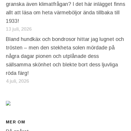
granska även klimatfrågan? I det här inlägget finns
allt att läsa om heta värmeböljor ända tillbaka till
1933!
13 juli, 2026
Bland hundkäx och bondrosor hittar jag lugnet och
trösten – men den stekheta solen mördade på
några dagar pionen och utplånade dess
sällsamma skönhet och blekte bort dess ljuvliga
röda färg!
4 juli, 2026
MER OM