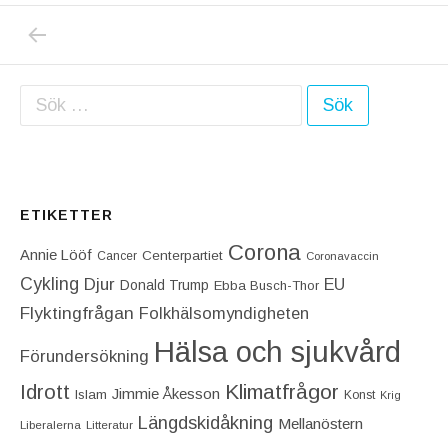
PREVIOUS POST: FÅ PARTILEDARE HAR VAR
Inläggsnavigering
Sök efter:
ETIKETTER
Corona
Annie Lööf
Centerpartiet‎
Cancer
Coronavaccin
Cykling
Djur
EU
Donald Trump
Ebba Busch-Thor
Flyktingfrågan
Folkhälsomyndigheten
Hälsa och sjukvård
Förundersökning
Idrott
Klimatfrågor
Jimmie Åkesson
Islam
Konst
Krig
Längdskidåkning
Mellanöstern
Liberalerna
Litteratur