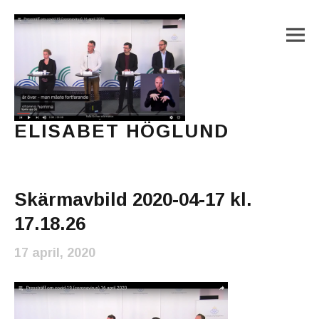
M
ELISABET HÖGLUND
Journalist, författare och konstnär
Main Menu
Skärmavbild 2020-04-17 kl.
17.18.26
17 april, 2020