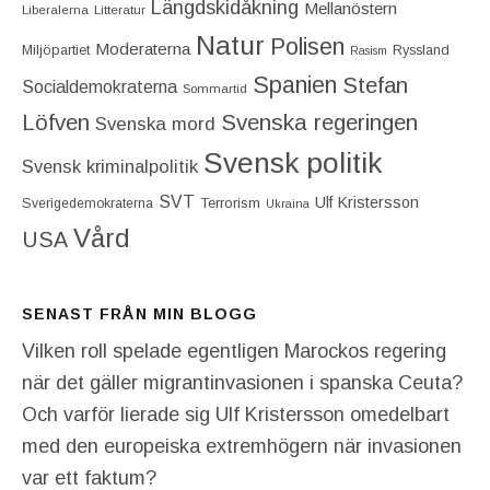
Längdskidåkning
Mellanöstern
Liberalerna
Litteratur
Natur
Polisen
Moderaterna
Miljöpartiet
Ryssland
Rasism
Spanien
Stefan
Socialdemokraterna
Sommartid
Löfven
Svenska regeringen
Svenska mord
Svensk politik
Svensk kriminalpolitik
SVT
Ulf Kristersson
Terrorism
Sverigedemokraterna
Ukraina
Vård
USA
SENAST FRÅN MIN BLOGG
Vilken roll spelade egentligen Marockos regering
när det gäller migrantinvasionen i spanska Ceuta?
Och varför lierade sig Ulf Kristersson omedelbart
med den europeiska extremhögern när invasionen
var ett faktum?