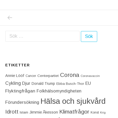
PREVIOUS POST: FOLKHÄLSOMYNDIGHETEN 
Inläggsnavigering
Sök efter:
ETIKETTER
Corona
Annie Lööf
Centerpartiet‎
Cancer
Coronavaccin
Cykling
Djur
EU
Donald Trump
Ebba Busch-Thor
Flyktingfrågan
Folkhälsomyndigheten
Hälsa och sjukvård
Förundersökning
Idrott
Klimatfrågor
Jimmie Åkesson
Islam
Konst
Krig