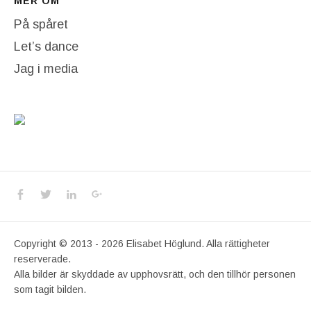
MER OM
På spåret
Let’s dance
Jag i media
Social Media Profiles
Facebook
Twitter
LinkedIn
Google+
Copyright © 2013 - 2026 Elisabet Höglund. Alla rättigheter
reserverade.
Alla bilder är skyddade av upphovsrätt, och den tillhör personen
som tagit bilden.