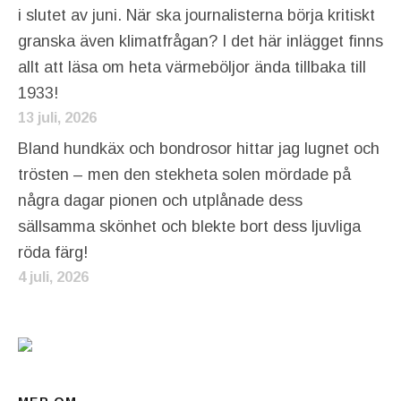
i slutet av juni. När ska journalisterna börja kritiskt
granska även klimatfrågan? I det här inlägget finns
allt att läsa om heta värmeböljor ända tillbaka till
1933!
13 juli, 2026
Bland hundkäx och bondrosor hittar jag lugnet och
trösten – men den stekheta solen mördade på
några dagar pionen och utplånade dess
sällsamma skönhet och blekte bort dess ljuvliga
röda färg!
4 juli, 2026