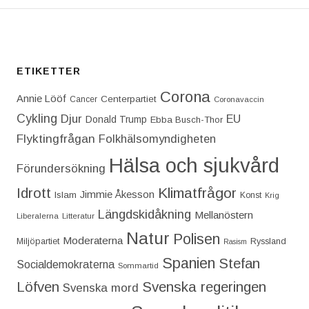
ETIKETTER
Corona
Annie Lööf
Centerpartiet‎
Cancer
Coronavaccin
Cykling
Djur
EU
Donald Trump
Ebba Busch-Thor
Flyktingfrågan
Folkhälsomyndigheten
Hälsa och sjukvård
Förundersökning
Idrott
Klimatfrågor
Jimmie Åkesson
Islam
Konst
Krig
Längdskidåkning
Mellanöstern
Liberalerna
Litteratur
Natur
Polisen
Moderaterna
Miljöpartiet
Ryssland
Rasism
Spanien
Stefan
Socialdemokraterna
Sommartid
Löfven
Svenska regeringen
Svenska mord