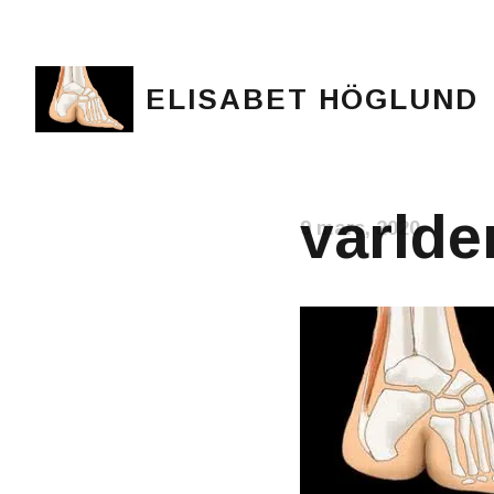
ELISABET HÖGLUND
Journalist, författare och konstnär
varlden
9 mars, 2020