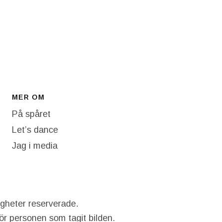
MER OM
På spåret
Let’s dance
Jag i media
igheter reserverade.
hör personen som tagit bilden.