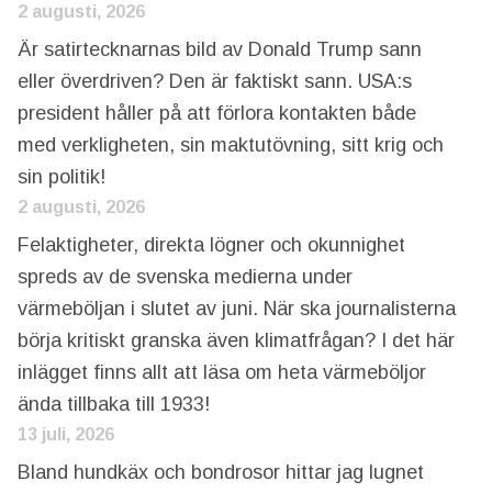
2 augusti, 2026
Är satirtecknarnas bild av Donald Trump sann
eller överdriven? Den är faktiskt sann. USA:s
president håller på att förlora kontakten både
med verkligheten, sin maktutövning, sitt krig och
sin politik!
2 augusti, 2026
Felaktigheter, direkta lögner och okunnighet
spreds av de svenska medierna under
värmeböljan i slutet av juni. När ska journalisterna
börja kritiskt granska även klimatfrågan? I det här
inlägget finns allt att läsa om heta värmeböljor
ända tillbaka till 1933!
13 juli, 2026
Bland hundkäx och bondrosor hittar jag lugnet