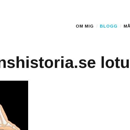
OM MIG
BLOGG
MÅ
Main Menu
shistoria.se lotus