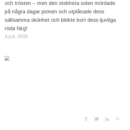
och trösten – men den stekheta solen mördade
på några dagar pionen och utplånade dess
sällsamma skönhet och blekte bort dess ljuvliga
röda färg!
4 juli, 2026
Social Media 
Facebook
Twitter
LinkedIn
Goo