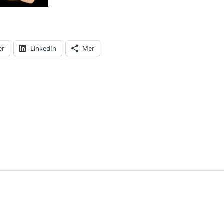
er
LinkedIn
Mer
T: INTERNATIONELLA KVINNODAGEN ÄR TILL FÖR