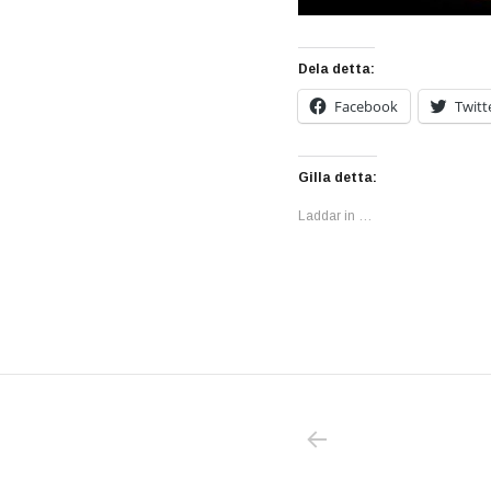
Dela detta:
Facebook
Twitt
Gilla detta:
Laddar in …
PREVIOUS POS
Inläggsnavigering