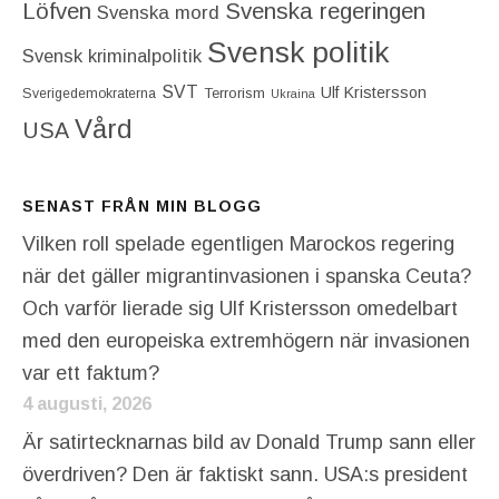
Löfven
Svenska regeringen
Svenska mord
Svensk politik
Svensk kriminalpolitik
SVT
Ulf Kristersson
Terrorism
Sverigedemokraterna
Ukraina
Vård
USA
SENAST FRÅN MIN BLOGG
Vilken roll spelade egentligen Marockos regering
när det gäller migrantinvasionen i spanska Ceuta?
Och varför lierade sig Ulf Kristersson omedelbart
med den europeiska extremhögern när invasionen
var ett faktum?
4 augusti, 2026
Är satirtecknarnas bild av Donald Trump sann eller
överdriven? Den är faktiskt sann. USA:s president