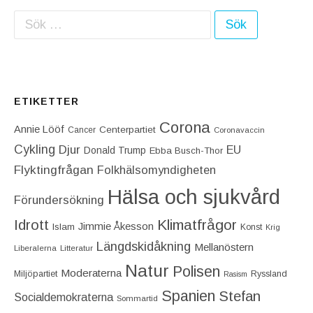
Sök efter:
ETIKETTER
Corona
Annie Lööf
Centerpartiet‎
Cancer
Coronavaccin
Cykling
Djur
EU
Donald Trump
Ebba Busch-Thor
Flyktingfrågan
Folkhälsomyndigheten
Hälsa och sjukvård
Förundersökning
Idrott
Klimatfrågor
Jimmie Åkesson
Islam
Konst
Krig
Längdskidåkning
Mellanöstern
Liberalerna
Litteratur
Natur
Polisen
Moderaterna
Miljöpartiet
Ryssland
Rasism
Spanien
Stefan
Socialdemokraterna
Sommartid