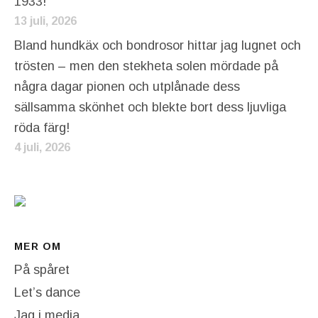
1933!
13 juli, 2026
Bland hundkäx och bondrosor hittar jag lugnet och
trösten – men den stekheta solen mördade på
några dagar pionen och utplånade dess
sällsamma skönhet och blekte bort dess ljuvliga
röda färg!
4 juli, 2026
MER OM
På spåret
Let’s dance
Jag i media