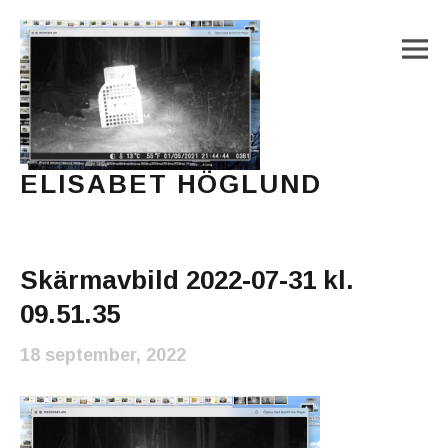
M
ELISABET HÖGLUND
Journalist, författare och konstnär
Main Menu
Skärmavbild 2022-07-31 kl.
09.51.35
18 september, 2022