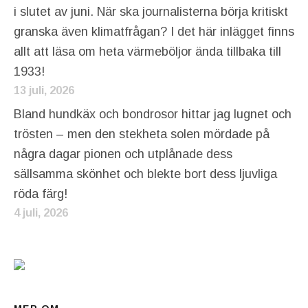
i slutet av juni. När ska journalisterna börja kritiskt
granska även klimatfrågan? I det här inlägget finns
allt att läsa om heta värmeböljor ända tillbaka till
1933!
13 juli, 2026
Bland hundkäx och bondrosor hittar jag lugnet och
trösten – men den stekheta solen mördade på
några dagar pionen och utplånade dess
sällsamma skönhet och blekte bort dess ljuvliga
röda färg!
4 juli, 2026