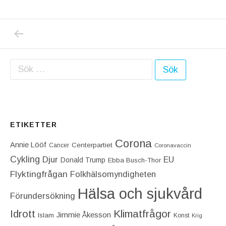
PREVIOUS POST: MED HJÄLP AV ÅTELKAME
Inläggsnavigering
Sök efter:
ETIKETTER
Corona
Annie Lööf
Centerpartiet‎
Cancer
Coronavaccin
Cykling
Djur
EU
Donald Trump
Ebba Busch-Thor
Flyktingfrågan
Folkhälsomyndigheten
Hälsa och sjukvård
Förundersökning
Idrott
Klimatfrågor
Jimmie Åkesson
Islam
Konst
Krig