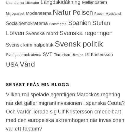
Längdskidåkning
Mellanöstern
Liberalerna
Litteratur
Natur
Polisen
Moderaterna
Miljöpartiet
Ryssland
Rasism
Spanien
Stefan
Socialdemokraterna
Sommartid
Löfven
Svenska regeringen
Svenska mord
Svensk politik
Svensk kriminalpolitik
SVT
Ulf Kristersson
Terrorism
Sverigedemokraterna
Ukraina
Vård
USA
SENAST FRÅN MIN BLOGG
Vilken roll spelade egentligen Marockos regering
när det gäller migrantinvasionen i spanska Ceuta?
Och varför lierade sig Ulf Kristersson omedelbart
med den europeiska extremhögern när invasionen
var ett faktum?