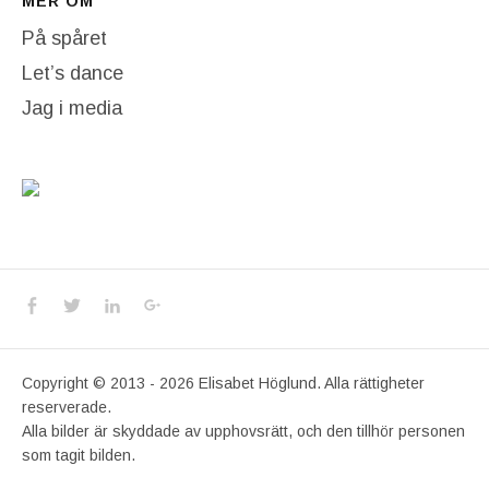
MER OM
På spåret
Let’s dance
Jag i media
Social Media Profiles
Facebook
Twitter
LinkedIn
Google+
Copyright © 2013 - 2026 Elisabet Höglund. Alla rättigheter
reserverade.
Alla bilder är skyddade av upphovsrätt, och den tillhör personen
som tagit bilden.