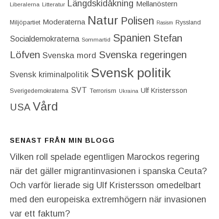
Längdskidåkning
Mellanöstern
Liberalerna
Litteratur
Natur
Polisen
Moderaterna
Miljöpartiet
Ryssland
Rasism
Spanien
Stefan
Socialdemokraterna
Sommartid
Löfven
Svenska regeringen
Svenska mord
Svensk politik
Svensk kriminalpolitik
SVT
Ulf Kristersson
Terrorism
Sverigedemokraterna
Ukraina
Vård
USA
SENAST FRÅN MIN BLOGG
Vilken roll spelade egentligen Marockos regering
när det gäller migrantinvasionen i spanska Ceuta?
Och varför lierade sig Ulf Kristersson omedelbart
med den europeiska extremhögern när invasionen
var ett faktum?