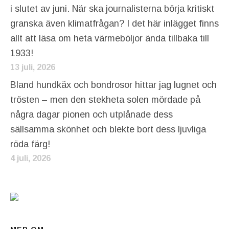
i slutet av juni. När ska journalisterna börja kritiskt
granska även klimatfrågan? I det här inlägget finns
allt att läsa om heta värmeböljor ända tillbaka till
1933!
13 juli, 2026
Bland hundkäx och bondrosor hittar jag lugnet och
trösten – men den stekheta solen mördade på
några dagar pionen och utplånade dess
sällsamma skönhet och blekte bort dess ljuvliga
röda färg!
4 juli, 2026