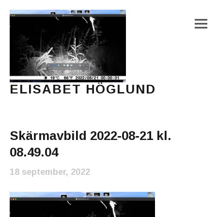
M
ELISABET HÖGLUND
Journalist, författare och konstnär
Main Menu
Skärmavbild 2022-08-21 kl.
08.49.04
18 september, 2022