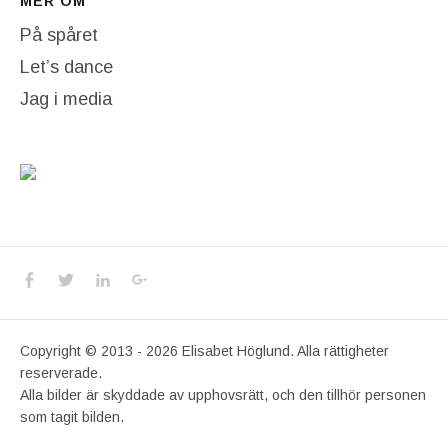
MER OM
På spåret
Let’s dance
Jag i media
Social Media Profiles
Facebook
Twitter
LinkedIn
Google+
Copyright © 2013 - 2026 Elisabet Höglund. Alla rättigheter
reserverade.
Alla bilder är skyddade av upphovsrätt, och den tillhör personen
som tagit bilden.