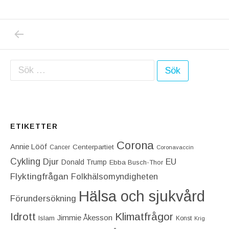
PREVIOUS POST: MED HJÄLP AV ÅTELKAME
Inläggsnavigering
Sök efter:
ETIKETTER
Corona
Annie Lööf
Centerpartiet‎
Cancer
Coronavaccin
Cykling
Djur
EU
Donald Trump
Ebba Busch-Thor
Flyktingfrågan
Folkhälsomyndigheten
Hälsa och sjukvård
Förundersökning
Idrott
Klimatfrågor
Jimmie Åkesson
Islam
Konst
Krig