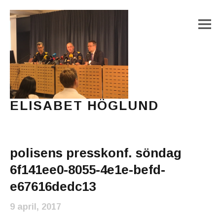
M
ELISABET HÖGLUND
Journalist, författare och konstnär
Main Menu
polisens presskonf. söndag
6f141ee0-8055-4e1e-befd-
e67616dedc13
9 april, 2017