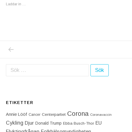
Laddar in …
PREVIOUS POST: SKANDAL ATT DEN TERRO
Inläggsnavigering
Sök efter:
ETIKETTER
Corona
Annie Lööf
Centerpartiet‎
Cancer
Coronavaccin
Cykling
Djur
EU
Donald Trump
Ebba Busch-Thor
Flyktingfrågan
Folkhälsomyndigheten