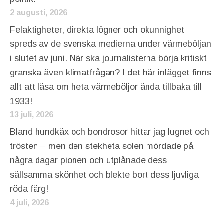
2 augusti, 2026
Felaktigheter, direkta lögner och okunnighet
spreds av de svenska medierna under värmeböljan
i slutet av juni. När ska journalisterna börja kritiskt
granska även klimatfrågan? I det här inlägget finns
allt att läsa om heta värmeböljor ända tillbaka till
1933!
13 juli, 2026
Bland hundkäx och bondrosor hittar jag lugnet och
trösten – men den stekheta solen mördade på
några dagar pionen och utplånade dess
sällsamma skönhet och blekte bort dess ljuvliga
röda färg!
4 juli, 2026