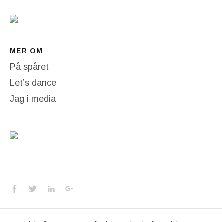
MER OM
På spåret
Let’s dance
Jag i media
Social Media Profiles
Facebook
Twitter
LinkedIn
Google+