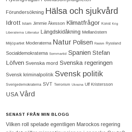
Hälsa och sjukvård
Förundersökning
Idrott
Klimatfrågor
Jimmie Åkesson
Islam
Konst
Krig
Längdskidåkning
Mellanöstern
Liberalerna
Litteratur
Natur
Polisen
Moderaterna
Miljöpartiet
Ryssland
Rasism
Spanien
Stefan
Socialdemokraterna
Sommartid
Löfven
Svenska regeringen
Svenska mord
Svensk politik
Svensk kriminalpolitik
SVT
Ulf Kristersson
Terrorism
Sverigedemokraterna
Ukraina
Vård
USA
SENAST FRÅN MIN BLOGG
Vilken roll spelade egentligen Marockos regering