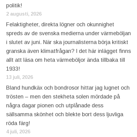
politik!
2 augusti, 2026
Felaktigheter, direkta lögner och okunnighet
spreds av de svenska medierna under värmeböljan
i slutet av juni. När ska journalisterna börja kritiskt
granska även klimatfrågan? I det här inlägget finns
allt att läsa om heta värmeböljor ända tillbaka till
1933!
13 juli, 2026
Bland hundkäx och bondrosor hittar jag lugnet och
trösten – men den stekheta solen mördade på
några dagar pionen och utplånade dess
sällsamma skönhet och blekte bort dess ljuvliga
röda färg!
4 juli, 2026