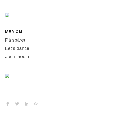
MER OM
På spåret
Let’s dance
Jag i media
Social Media Profiles
Facebook
Twitter
LinkedIn
Google+