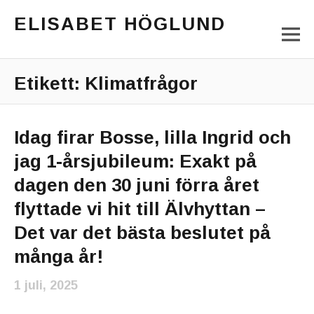
ELISABET HÖGLUND
M
Journalist, författare och konstnär
Main Menu
Etikett:
Klimatfrågor
Idag firar Bosse, lilla Ingrid och
jag 1-årsjubileum: Exakt på
dagen den 30 juni förra året
flyttade vi hit till Älvhyttan –
Det var det bästa beslutet på
många år!
1 juli, 2025