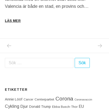
Valencia är både en stad, en provins och…
LÄS MER
PREVIOUS
NEXT
Inläggsnavigering
Sök efter:
ETIKETTER
Corona
Annie Lööf
Centerpartiet‎
Cancer
Coronavaccin
Cykling
Djur
EU
Donald Trump
Ebba Busch-Thor