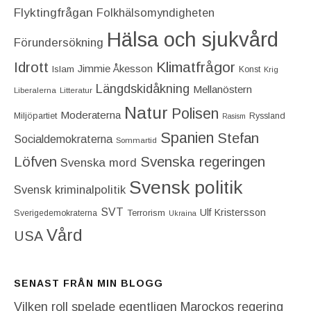
Flyktingfrågan
Folkhälsomyndigheten
Hälsa och sjukvård
Förundersökning
Idrott
Klimatfrågor
Jimmie Åkesson
Islam
Konst
Krig
Längdskidåkning
Mellanöstern
Liberalerna
Litteratur
Natur
Polisen
Moderaterna
Miljöpartiet
Ryssland
Rasism
Spanien
Stefan
Socialdemokraterna
Sommartid
Löfven
Svenska regeringen
Svenska mord
Svensk politik
Svensk kriminalpolitik
SVT
Ulf Kristersson
Terrorism
Sverigedemokraterna
Ukraina
Vård
USA
SENAST FRÅN MIN BLOGG
Vilken roll spelade egentligen Marockos regering