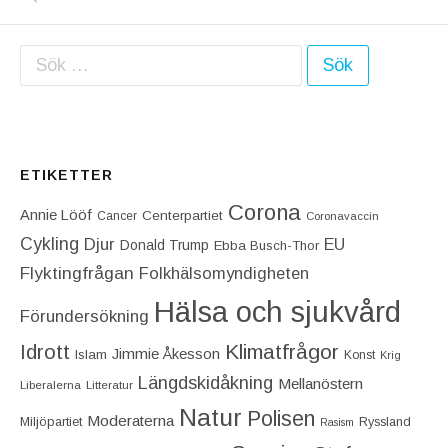
Sök efter:
ETIKETTER
Corona
Annie Lööf
Centerpartiet‎
Cancer
Coronavaccin
Cykling
Djur
EU
Donald Trump
Ebba Busch-Thor
Flyktingfrågan
Folkhälsomyndigheten
Hälsa och sjukvård
Förundersökning
Idrott
Klimatfrågor
Jimmie Åkesson
Islam
Konst
Krig
Längdskidåkning
Mellanöstern
Liberalerna
Litteratur
Natur
Polisen
Moderaterna
Miljöpartiet
Ryssland
Rasism