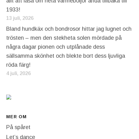
allt att läsa om heta värmeböljor ända tillbaka till
1933!
13 juli, 2026
Bland hundkäx och bondrosor hittar jag lugnet och
trösten – men den stekheta solen mördade på
några dagar pionen och utplånade dess
sällsamma skönhet och blekte bort dess ljuvliga
röda färg!
4 juli, 2026
MER OM
På spåret
Let’s dance