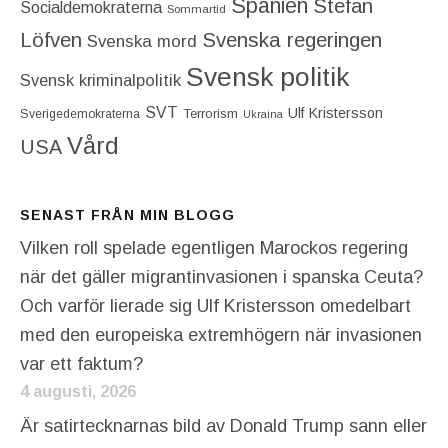
Spanien
Stefan
Socialdemokraterna
Sommartid
Löfven
Svenska regeringen
Svenska mord
Svensk politik
Svensk kriminalpolitik
SVT
Ulf Kristersson
Terrorism
Sverigedemokraterna
Ukraina
Vård
USA
SENAST FRÅN MIN BLOGG
Vilken roll spelade egentligen Marockos regering
när det gäller migrantinvasionen i spanska Ceuta?
Och varför lierade sig Ulf Kristersson omedelbart
med den europeiska extremhögern när invasionen
var ett faktum?
4 augusti, 2026
Är satirtecknarnas bild av Donald Trump sann eller