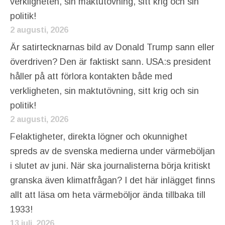
verkligheten, sin maktutövning, sitt krig och sin
politik!
2 augusti, 2026
Är satirtecknarnas bild av Donald Trump sann eller
överdriven? Den är faktiskt sann. USA:s president
håller på att förlora kontakten både med
verkligheten, sin maktutövning, sitt krig och sin
politik!
2 augusti, 2026
Felaktigheter, direkta lögner och okunnighet
spreds av de svenska medierna under värmeböljan
i slutet av juni. När ska journalisterna börja kritiskt
granska även klimatfrågan? I det här inlägget finns
allt att läsa om heta värmeböljor ända tillbaka till
1933!
13 juli, 2026