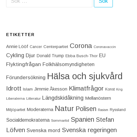
ETIKETTER
Corona
Annie Lööf
Centerpartiet‎
Cancer
Coronavaccin
Cykling
Djur
EU
Donald Trump
Ebba Busch-Thor
Flyktingfrågan
Folkhälsomyndigheten
Hälsa och sjukvård
Förundersökning
Idrott
Klimatfrågor
Jimmie Åkesson
Islam
Konst
Krig
Längdskidåkning
Mellanöstern
Liberalerna
Litteratur
Natur
Polisen
Moderaterna
Miljöpartiet
Ryssland
Rasism
Spanien
Stefan
Socialdemokraterna
Sommartid
Löfven
Svenska regeringen
Svenska mord