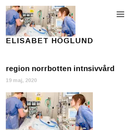
M
ELISABET HÖGLUND
Journalist, författare och konstnär
Main Menu
region norrbotten intnsivvård
19 maj, 2020