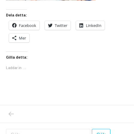
Dela detta:
Facebook
Twitter
LinkedIn
Mer
Gilla detta:
Laddar in …
PREVIOUS POST: VISSA CORONASJUKA DRAB
Inläggsnavigering
Sök efter: