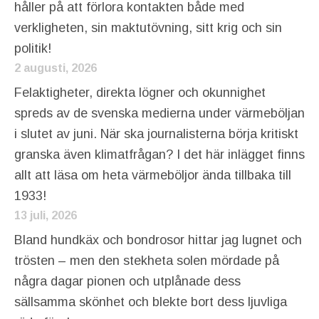
håller på att förlora kontakten både med
verkligheten, sin maktutövning, sitt krig och sin
politik!
2 augusti, 2026
Felaktigheter, direkta lögner och okunnighet
spreds av de svenska medierna under värmeböljan
i slutet av juni. När ska journalisterna börja kritiskt
granska även klimatfrågan? I det här inlägget finns
allt att läsa om heta värmeböljor ända tillbaka till
1933!
13 juli, 2026
Bland hundkäx och bondrosor hittar jag lugnet och
trösten – men den stekheta solen mördade på
några dagar pionen och utplånade dess
sällsamma skönhet och blekte bort dess ljuvliga