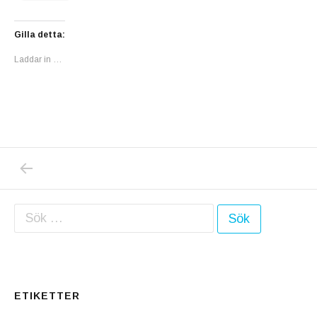
Gilla detta:
Laddar in …
PREVIOUS POST: 12 MORD, 39 MORDFÖRSÖK
Inläggsnavigering
Sök efter:
ETIKETTER