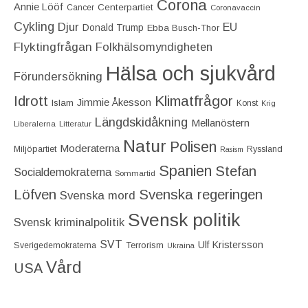
Corona
Annie Lööf
Centerpartiet‎
Cancer
Coronavaccin
Cykling
Djur
EU
Donald Trump
Ebba Busch-Thor
Flyktingfrågan
Folkhälsomyndigheten
Hälsa och sjukvård
Förundersökning
Idrott
Klimatfrågor
Jimmie Åkesson
Islam
Konst
Krig
Längdskidåkning
Mellanöstern
Liberalerna
Litteratur
Natur
Polisen
Moderaterna
Miljöpartiet
Ryssland
Rasism
Spanien
Stefan
Socialdemokraterna
Sommartid
Löfven
Svenska regeringen
Svenska mord
Svensk politik
Svensk kriminalpolitik
SVT
Ulf Kristersson
Terrorism
Sverigedemokraterna
Ukraina
Vård
USA