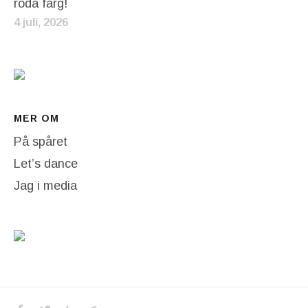
röda färg!
4 juli, 2026
MER OM
På spåret
Let’s dance
Jag i media
Facebook
Twitter
LinkedIn
Google+