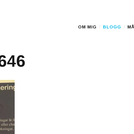
OM MIG
BLOGG
MÅ
Main Menu
646