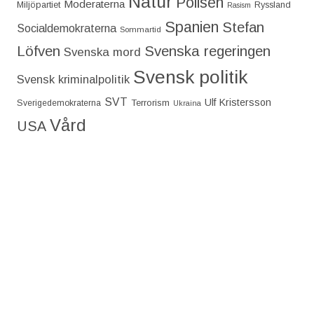
Natur
Polisen
Moderaterna
Miljöpartiet
Ryssland
Rasism
Spanien
Stefan
Socialdemokraterna
Sommartid
Löfven
Svenska regeringen
Svenska mord
Svensk politik
Svensk kriminalpolitik
SVT
Ulf Kristersson
Terrorism
Sverigedemokraterna
Ukraina
Vård
USA