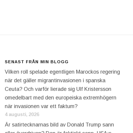
MIG SÅ MYCKET FÖRTRET. NÄR VI KOM TILL ARLAND
SENAST FRÅN MIN BLOGG
Vilken roll spelade egentligen Marockos regering
när det gäller migrantinvasionen i spanska
Ceuta? Och varför lierade sig Ulf Kristersson
omedelbart med den europeiska extremhögern
när invasionen var ett faktum?
4 augusti, 2026
Är satirtecknarnas bild av Donald Trump sann