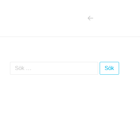
PREVIOUS POS
Inläggsnavigering
Sök efter: