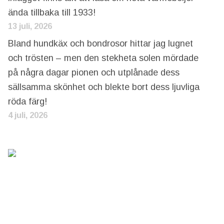
ända tillbaka till 1933!
13 juli, 2026
Bland hundkäx och bondrosor hittar jag lugnet
och trösten – men den stekheta solen mördade
på några dagar pionen och utplånade dess
sällsamma skönhet och blekte bort dess ljuvliga
röda färg!
4 juli, 2026