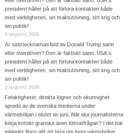
eller överdriven? Den är faktiskt sann. USA:s
president håller på att förlora kontakten både
med verkligheten, sin maktutövning, sitt krig och
sin politik!
2 augusti, 2026
Är satirtecknarnas bild av Donald Trump sann
eller överdriven? Den är faktiskt sann. USA:s
president håller på att förlora kontakten både
med verkligheten, sin maktutövning, sitt krig och
sin politik!
2 augusti, 2026
Felaktigheter, direkta lögner och okunnighet
spreds av de svenska medierna under
värmeböljan i slutet av juni. När ska journalisterna
börja kritiskt granska även klimatfrågan? I det här
inlägget finns allt att läsa om heta värmeböljor