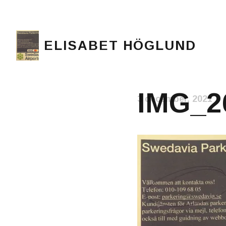
ELISABET HÖGLUND
Journalist, författare och konstnär
IMG_2
3 december, 2021