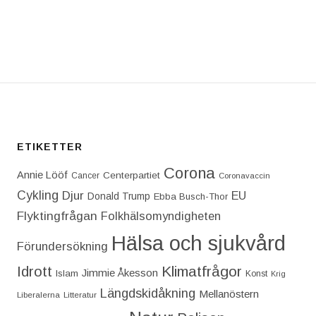
T: ALDRIG NÅGONSIN HAR EN UTLANDSRESA SKAPAT 
ETIKETTER
Corona
Annie Lööf
Centerpartiet‎
Cancer
Coronavaccin
Cykling
Djur
EU
Donald Trump
Ebba Busch-Thor
Flyktingfrågan
Folkhälsomyndigheten
Hälsa och sjukvård
Förundersökning
Idrott
Klimatfrågor
Jimmie Åkesson
Islam
Konst
Krig
Längdskidåkning
Mellanöstern
Liberalerna
Litteratur