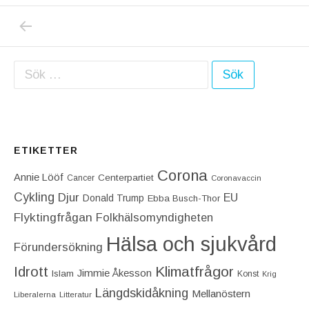
PREVIOUS POST: ANNA KINBERG BATRAS 
Inläggsnavigering
Sök efter:
ETIKETTER
Corona
Annie Lööf
Centerpartiet‎
Cancer
Coronavaccin
Cykling
Djur
EU
Donald Trump
Ebba Busch-Thor
Flyktingfrågan
Folkhälsomyndigheten
Hälsa och sjukvård
Förundersökning
Idrott
Klimatfrågor
Jimmie Åkesson
Islam
Konst
Krig
Längdskidåkning
Mellanöstern
Liberalerna
Litteratur