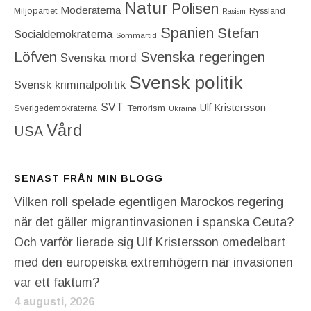
Natur
Polisen
Moderaterna
Miljöpartiet
Ryssland
Rasism
Spanien
Stefan
Socialdemokraterna
Sommartid
Löfven
Svenska regeringen
Svenska mord
Svensk politik
Svensk kriminalpolitik
SVT
Ulf Kristersson
Terrorism
Sverigedemokraterna
Ukraina
Vård
USA
SENAST FRÅN MIN BLOGG
Vilken roll spelade egentligen Marockos regering
när det gäller migrantinvasionen i spanska Ceuta?
Och varför lierade sig Ulf Kristersson omedelbart
med den europeiska extremhögern när invasionen
var ett faktum?
4 augusti, 2026