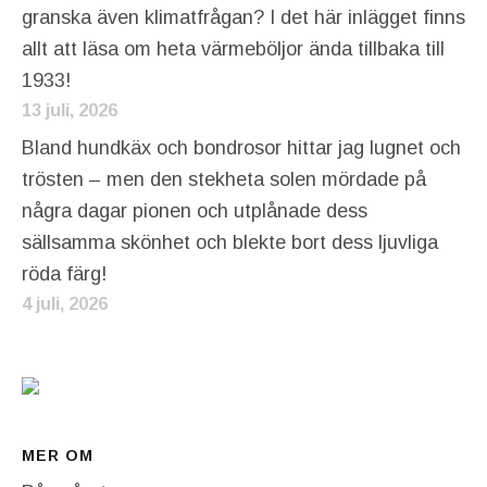
granska även klimatfrågan? I det här inlägget finns
allt att läsa om heta värmeböljor ända tillbaka till
1933!
13 juli, 2026
Bland hundkäx och bondrosor hittar jag lugnet och
trösten – men den stekheta solen mördade på
några dagar pionen och utplånade dess
sällsamma skönhet och blekte bort dess ljuvliga
röda färg!
4 juli, 2026
MER OM