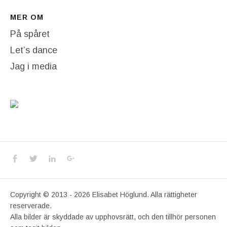
MER OM
På spåret
Let’s dance
Jag i media
Social Media Profiles
Facebook
Twitter
LinkedIn
Google+
Copyright © 2013 - 2026 Elisabet Höglund. Alla rättigheter
reserverade.
Alla bilder är skyddade av upphovsrätt, och den tillhör personen