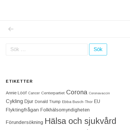
PREVIOUS POST: ÄR DET INTE SNART DAG
Inläggsnavigering
Sök efter:
ETIKETTER
Corona
Annie Lööf
Centerpartiet‎
Cancer
Coronavaccin
Cykling
Djur
EU
Donald Trump
Ebba Busch-Thor
Flyktingfrågan
Folkhälsomyndigheten
Hälsa och sjukvård
Förundersökning