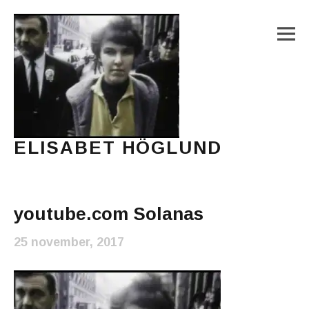
M
ELISABET HÖGLUND
Journalist, författare och konstnär
Main Menu
youtube.com Solanas
25 november, 2017