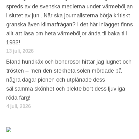
spreds av de svenska medierna under värmeböljan
i slutet av juni. När ska journalisterna börja kritiskt
granska även klimatfrågan? I det här inlägget finns
allt att läsa om heta värmeböljor ända tillbaka till
1933!
13 juli, 2026
Bland hundkäx och bondrosor hittar jag lugnet och
trösten – men den stekheta solen mördade på
några dagar pionen och utplånade dess
sällsamma skönhet och blekte bort dess ljuvliga
röda färg!
4 juli, 2026