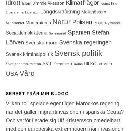
Idrott
Klimatfrågor
Jimmie Åkesson
Islam
Konst
Krig
Längdskidåkning
Mellanöstern
Liberalerna
Litteratur
Natur
Polisen
Moderaterna
Miljöpartiet
Ryssland
Rasism
Spanien
Stefan
Socialdemokraterna
Sommartid
Löfven
Svenska regeringen
Svenska mord
Svensk politik
Svensk kriminalpolitik
SVT
Ulf Kristersson
Terrorism
Sverigedemokraterna
Ukraina
Vård
USA
SENAST FRÅN MIN BLOGG
Vilken roll spelade egentligen Marockos regering
när det gäller migrantinvasionen i spanska Ceuta?
Och varför lierade sig Ulf Kristersson omedelbart
med den europeiska extremhögern när invasionen