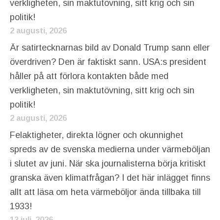
verkligheten, sin maktutövning, sitt krig och sin
politik!
2 augusti, 2026
Är satirtecknarnas bild av Donald Trump sann eller
överdriven? Den är faktiskt sann. USA:s president
håller på att förlora kontakten både med
verkligheten, sin maktutövning, sitt krig och sin
politik!
2 augusti, 2026
Felaktigheter, direkta lögner och okunnighet
spreds av de svenska medierna under värmeböljan
i slutet av juni. När ska journalisterna börja kritiskt
granska även klimatfrågan? I det här inlägget finns
allt att läsa om heta värmeböljor ända tillbaka till
1933!
13 juli, 2026