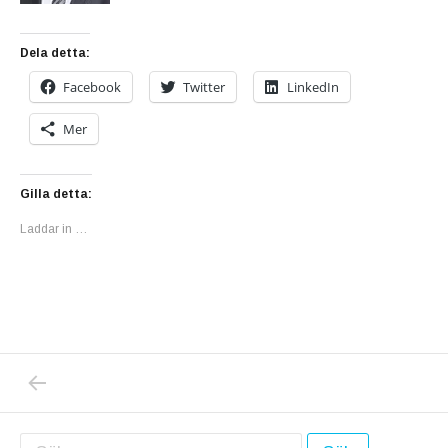
Dela detta:
Facebook
Twitter
LinkedIn
Mer
Gilla detta:
Laddar in …
PREVIOUS POST: ÄR MILJÖPARTIET PÅ VÄ
Inläggsnavigering
Sök efter: