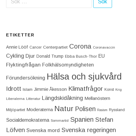
ETIKETTER
Corona
Annie Lööf
Centerpartiet‎
Cancer
Coronavaccin
Cykling
Djur
EU
Donald Trump
Ebba Busch-Thor
Flyktingfrågan
Folkhälsomyndigheten
Hälsa och sjukvård
Förundersökning
Idrott
Klimatfrågor
Jimmie Åkesson
Islam
Konst
Krig
Längdskidåkning
Mellanöstern
Liberalerna
Litteratur
Natur
Polisen
Moderaterna
Miljöpartiet
Ryssland
Rasism
Spanien
Stefan
Socialdemokraterna
Sommartid
Löfven
Svenska regeringen
Svenska mord