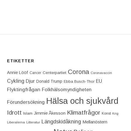
T: BRANDKATASTROFEN I SIERRA BERMEJA: EN TR
ETIKETTER
Corona
Annie Lööf
Centerpartiet‎
Cancer
Coronavaccin
Cykling
Djur
EU
Donald Trump
Ebba Busch-Thor
Flyktingfrågan
Folkhälsomyndigheten
Hälsa och sjukvård
Förundersökning
Idrott
Klimatfrågor
Jimmie Åkesson
Islam
Konst
Krig
Längdskidåkning
Mellanöstern
Liberalerna
Litteratur