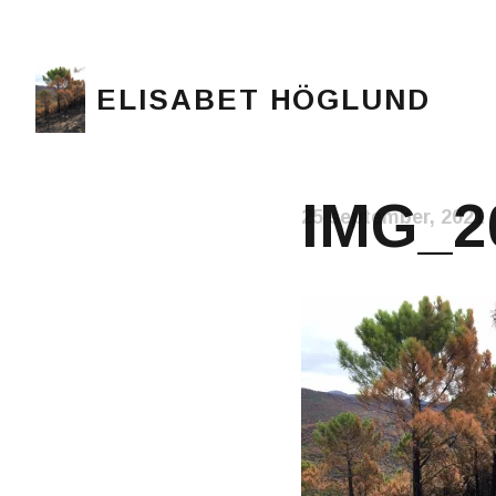
ELISABET HÖGLUND
Journalist, författare och konstnär
IMG_2
25 september, 2021