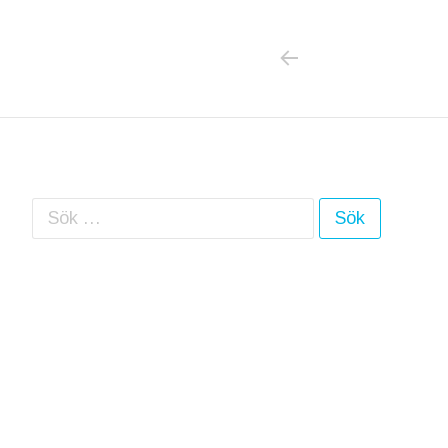
PREVIOUS POS
Inläggsnavigering
Sök efter: