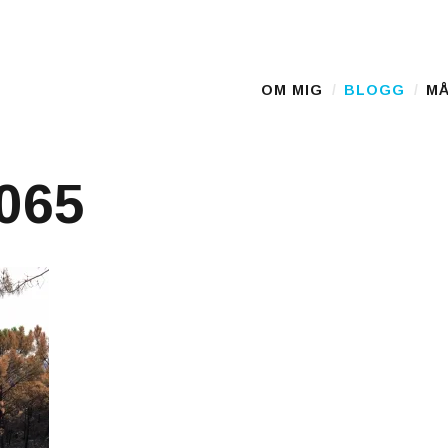
OM MIG
BLOGG
MÅ
Main Menu
065