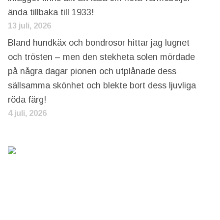
ända tillbaka till 1933!
13 juli, 2026
Bland hundkäx och bondrosor hittar jag lugnet
och trösten – men den stekheta solen mördade
på några dagar pionen och utplånade dess
sällsamma skönhet och blekte bort dess ljuvliga
röda färg!
4 juli, 2026