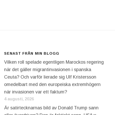
AGEDI UTAN DESS LIKE MEN IDAG ETT LANDSKAP
SENAST FRÅN MIN BLOGG
Vilken roll spelade egentligen Marockos regering
när det gäller migrantinvasionen i spanska
Ceuta? Och varför lierade sig Ulf Kristersson
omedelbart med den europeiska extremhögern
när invasionen var ett faktum?
4 augusti, 2026
Är satirtecknarnas bild av Donald Trump sann