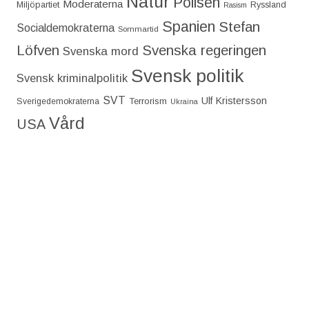
Natur
Polisen
Moderaterna
Miljöpartiet
Ryssland
Rasism
Spanien
Stefan
Socialdemokraterna
Sommartid
Löfven
Svenska regeringen
Svenska mord
Svensk politik
Svensk kriminalpolitik
SVT
Ulf Kristersson
Terrorism
Sverigedemokraterna
Ukraina
Vård
USA