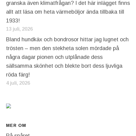
granska även klimatfrågan? I det här inlägget finns
allt att läsa om heta värmeböljor ända tillbaka till
1933!
13 juli, 2026
Bland hundkäx och bondrosor hittar jag lugnet och
trösten – men den stekheta solen mördade på
några dagar pionen och utplånade dess
sällsamma skönhet och blekte bort dess ljuvliga
röda färg!
4 juli, 2026
MER OM
På spåret