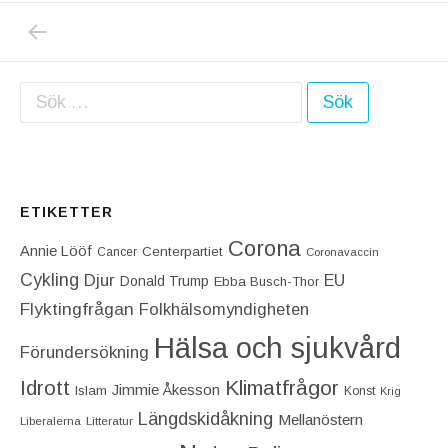
PREVIOUS POST: BROTTSFACIT FÖR OKTOB
Inläggsnavigering
Sök efter:
ETIKETTER
Corona
Annie Lööf
Centerpartiet‎
Cancer
Coronavaccin
Cykling
Djur
EU
Donald Trump
Ebba Busch-Thor
Flyktingfrågan
Folkhälsomyndigheten
Hälsa och sjukvård
Förundersökning
Idrott
Klimatfrågor
Jimmie Åkesson
Islam
Konst
Krig
Längdskidåkning
Mellanöstern
Liberalerna
Litteratur