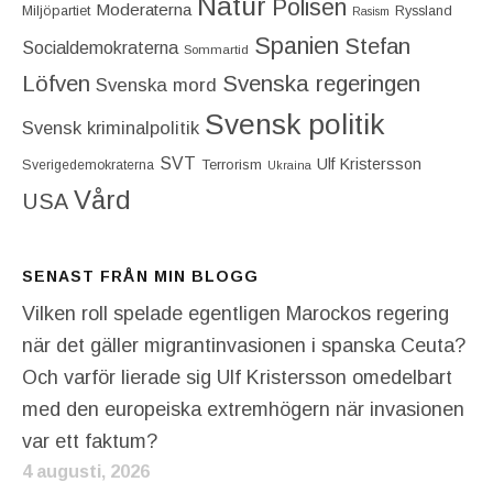
Natur
Polisen
Moderaterna
Miljöpartiet
Ryssland
Rasism
Spanien
Stefan
Socialdemokraterna
Sommartid
Löfven
Svenska regeringen
Svenska mord
Svensk politik
Svensk kriminalpolitik
SVT
Ulf Kristersson
Terrorism
Sverigedemokraterna
Ukraina
Vård
USA
SENAST FRÅN MIN BLOGG
Vilken roll spelade egentligen Marockos regering
när det gäller migrantinvasionen i spanska Ceuta?
Och varför lierade sig Ulf Kristersson omedelbart
med den europeiska extremhögern när invasionen
var ett faktum?
4 augusti, 2026