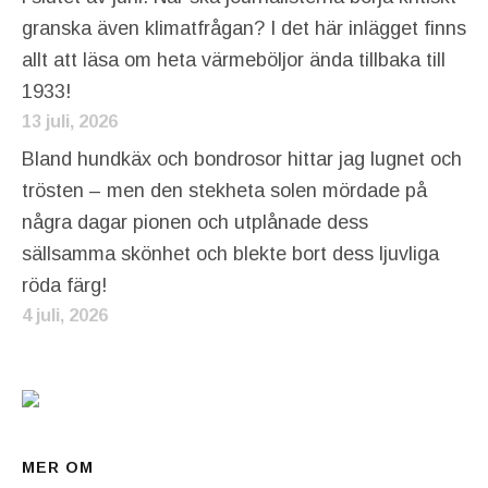
granska även klimatfrågan? I det här inlägget finns
allt att läsa om heta värmeböljor ända tillbaka till
1933!
13 juli, 2026
Bland hundkäx och bondrosor hittar jag lugnet och
trösten – men den stekheta solen mördade på
några dagar pionen och utplånade dess
sällsamma skönhet och blekte bort dess ljuvliga
röda färg!
4 juli, 2026
MER OM