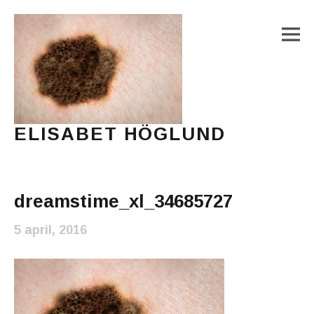
M
ELISABET HÖGLUND
Journalist, författare och konstnär
Main Menu
dreamstime_xl_34685727
5 april, 2016