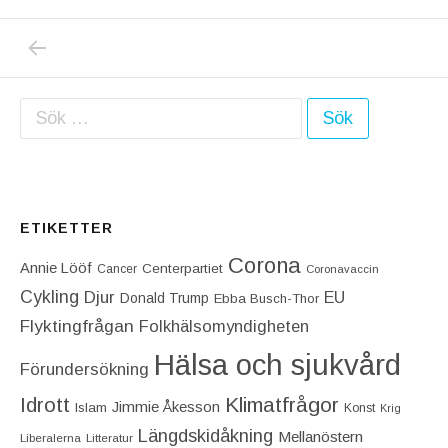
PREVIOUS POST: CANCERFONDENS NEJ TI
Inläggsnavigering
Sök efter:
ETIKETTER
Corona
Annie Lööf
Centerpartiet‎
Cancer
Coronavaccin
Cykling
Djur
EU
Donald Trump
Ebba Busch-Thor
Flyktingfrågan
Folkhälsomyndigheten
Hälsa och sjukvård
Förundersökning
Idrott
Klimatfrågor
Jimmie Åkesson
Islam
Konst
Krig
Längdskidåkning
Mellanöstern
Liberalerna
Litteratur