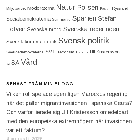
Natur
Polisen
Moderaterna
Miljöpartiet
Ryssland
Rasism
Spanien
Stefan
Socialdemokraterna
Sommartid
Löfven
Svenska regeringen
Svenska mord
Svensk politik
Svensk kriminalpolitik
SVT
Ulf Kristersson
Terrorism
Sverigedemokraterna
Ukraina
Vård
USA
SENAST FRÅN MIN BLOGG
Vilken roll spelade egentligen Marockos regering
när det gäller migrantinvasionen i spanska Ceuta?
Och varför lierade sig Ulf Kristersson omedelbart
med den europeiska extremhögern när invasionen
var ett faktum?
4 augusti, 2026