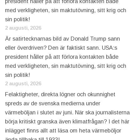
president håller på att förlora kontakten både
med verkligheten, sin maktutövning, sitt krig och
sin politik!
2 augusti, 2026
Är satirtecknarnas bild av Donald Trump sann
eller överdriven? Den är faktiskt sann. USA:s
president håller på att förlora kontakten både
med verkligheten, sin maktutövning, sitt krig och
sin politik!
2 augusti, 2026
Felaktigheter, direkta lögner och okunnighet
spreds av de svenska medierna under
värmeböljan i slutet av juni. När ska journalisterna
börja kritiskt granska även klimatfrågan? I det här
inlägget finns allt att läsa om heta värmeböljor
ända tillbaka till 1933!