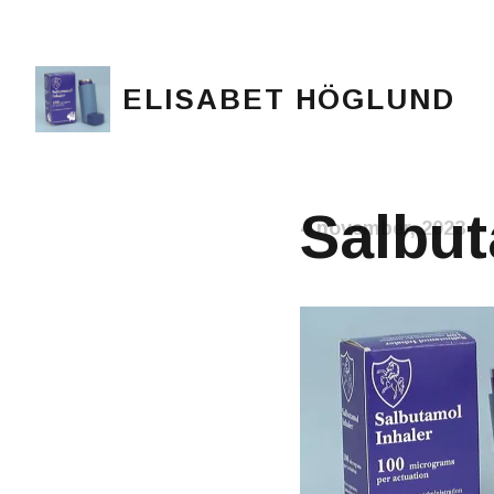
ELISABET HÖGLUND
Journalist, författare och konstnär
Salbu
4 november, 2023