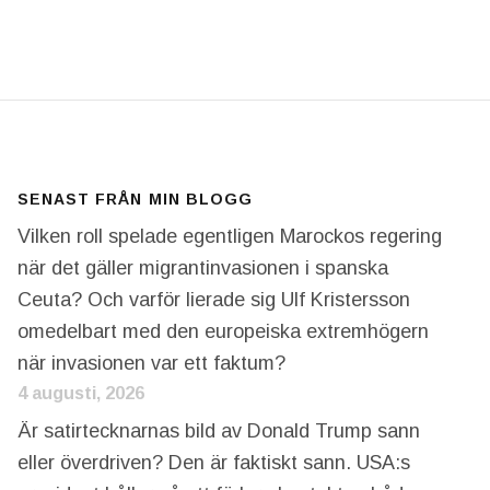
LL EN EXPERIMENTVERKSTAD FÖR OLIKA SORTERS
SENAST FRÅN MIN BLOGG
Vilken roll spelade egentligen Marockos regering
när det gäller migrantinvasionen i spanska
Ceuta? Och varför lierade sig Ulf Kristersson
omedelbart med den europeiska extremhögern
när invasionen var ett faktum?
4 augusti, 2026
Är satirtecknarnas bild av Donald Trump sann
eller överdriven? Den är faktiskt sann. USA:s