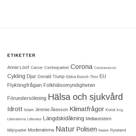
T: CHARLOTTE KALLAS KROPP FÖRVANDLADES TI
ETIKETTER
Corona
Annie Lööf
Centerpartiet‎
Cancer
Coronavaccin
Cykling
Djur
EU
Donald Trump
Ebba Busch-Thor
Flyktingfrågan
Folkhälsomyndigheten
Hälsa och sjukvård
Förundersökning
Idrott
Klimatfrågor
Jimmie Åkesson
Islam
Konst
Krig
Längdskidåkning
Mellanöstern
Liberalerna
Litteratur
Natur
Polisen
Moderaterna
Miljöpartiet
Ryssland
Rasism