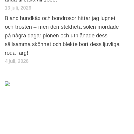
13 juli, 2026
Bland hundkäx och bondrosor hittar jag lugnet
och trösten – men den stekheta solen mördade
på några dagar pionen och utplånade dess
sällsamma skönhet och blekte bort dess ljuvliga
röda färg!
4 juli, 2026