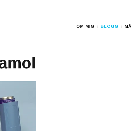
OM MIG
BLOGG
MÅ
Main Menu
tamol