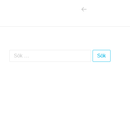
PREVIOUS POS
Inläggsnavigering
Sök efter: