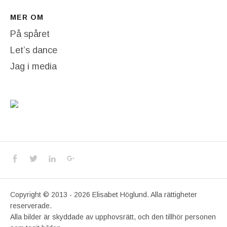
MER OM
På spåret
Let’s dance
Jag i media
Social Media Profiles
Facebook
Twitter
LinkedIn
Google+
Copyright © 2013 - 2026 Elisabet Höglund. Alla rättigheter
reserverade.
Alla bilder är skyddade av upphovsrätt, och den tillhör personen