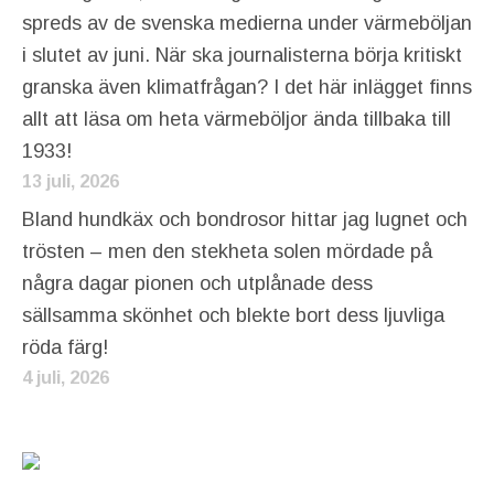
spreds av de svenska medierna under värmeböljan
i slutet av juni. När ska journalisterna börja kritiskt
granska även klimatfrågan? I det här inlägget finns
allt att läsa om heta värmeböljor ända tillbaka till
1933!
13 juli, 2026
Bland hundkäx och bondrosor hittar jag lugnet och
trösten – men den stekheta solen mördade på
några dagar pionen och utplånade dess
sällsamma skönhet och blekte bort dess ljuvliga
röda färg!
4 juli, 2026