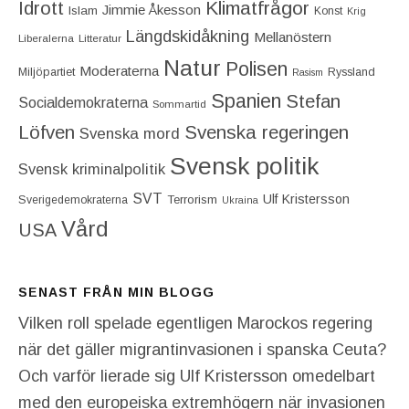
Idrott
Klimatfrågor
Jimmie Åkesson
Islam
Konst
Krig
Längdskidåkning
Mellanöstern
Liberalerna
Litteratur
Natur
Polisen
Moderaterna
Miljöpartiet
Ryssland
Rasism
Spanien
Stefan
Socialdemokraterna
Sommartid
Löfven
Svenska regeringen
Svenska mord
Svensk politik
Svensk kriminalpolitik
SVT
Ulf Kristersson
Terrorism
Sverigedemokraterna
Ukraina
Vård
USA
SENAST FRÅN MIN BLOGG
Vilken roll spelade egentligen Marockos regering
när det gäller migrantinvasionen i spanska Ceuta?
Och varför lierade sig Ulf Kristersson omedelbart
med den europeiska extremhögern när invasionen