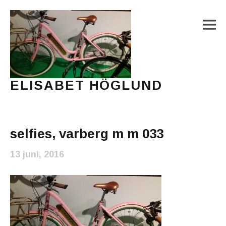
M
ELISABET HÖGLUND
Journalist, författare och konstnär
Main Menu
selfies, varberg m m 033
13 juni, 2016