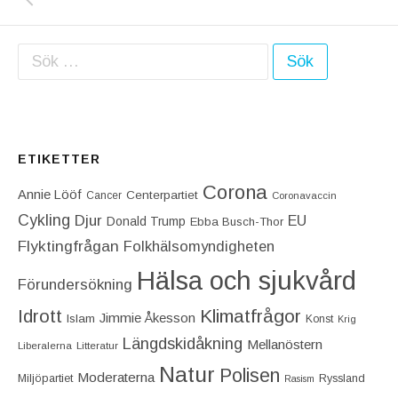
Sök efter:
ETIKETTER
Corona
Annie Lööf
Centerpartiet‎
Cancer
Coronavaccin
Cykling
Djur
EU
Donald Trump
Ebba Busch-Thor
Flyktingfrågan
Folkhälsomyndigheten
Hälsa och sjukvård
Förundersökning
Idrott
Klimatfrågor
Jimmie Åkesson
Islam
Konst
Krig
Längdskidåkning
Mellanöstern
Liberalerna
Litteratur
Natur
Polisen
Moderaterna
Miljöpartiet
Ryssland
Rasism