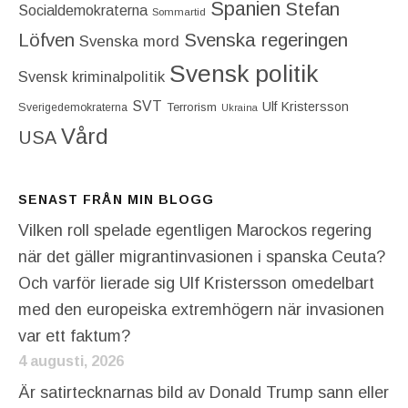
Spanien
Stefan
Socialdemokraterna
Sommartid
Löfven
Svenska regeringen
Svenska mord
Svensk politik
Svensk kriminalpolitik
SVT
Ulf Kristersson
Terrorism
Sverigedemokraterna
Ukraina
Vård
USA
SENAST FRÅN MIN BLOGG
Vilken roll spelade egentligen Marockos regering
när det gäller migrantinvasionen i spanska Ceuta?
Och varför lierade sig Ulf Kristersson omedelbart
med den europeiska extremhögern när invasionen
var ett faktum?
4 augusti, 2026
Är satirtecknarnas bild av Donald Trump sann eller