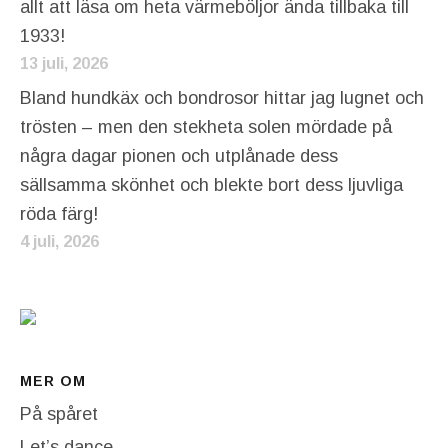
allt att läsa om heta värmeböljor ända tillbaka till
1933!
13 juli, 2026
Bland hundkäx och bondrosor hittar jag lugnet och
trösten – men den stekheta solen mördade på
några dagar pionen och utplånade dess
sällsamma skönhet och blekte bort dess ljuvliga
röda färg!
4 juli, 2026
MER OM
På spåret
Let’s dance