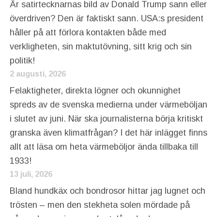
Är satirtecknarnas bild av Donald Trump sann eller
överdriven? Den är faktiskt sann. USA:s president
håller på att förlora kontakten både med
verkligheten, sin maktutövning, sitt krig och sin
politik!
2 augusti, 2026
Felaktigheter, direkta lögner och okunnighet
spreds av de svenska medierna under värmeböljan
i slutet av juni. När ska journalisterna börja kritiskt
granska även klimatfrågan? I det här inlägget finns
allt att läsa om heta värmeböljor ända tillbaka till
1933!
13 juli, 2026
Bland hundkäx och bondrosor hittar jag lugnet och
trösten – men den stekheta solen mördade på