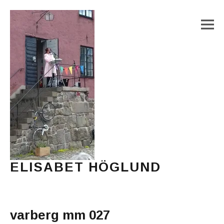
M
ELISABET HÖGLUND
Journalist, författare och konstnär
Main Menu
varberg mm 027