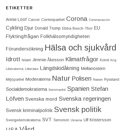
ETIKETTER
Corona
Annie Lööf
Centerpartiet‎
Cancer
Coronavaccin
Cykling
Djur
EU
Donald Trump
Ebba Busch-Thor
Flyktingfrågan
Folkhälsomyndigheten
Hälsa och sjukvård
Förundersökning
Idrott
Klimatfrågor
Jimmie Åkesson
Islam
Konst
Krig
Längdskidåkning
Mellanöstern
Liberalerna
Litteratur
Natur
Polisen
Moderaterna
Miljöpartiet
Ryssland
Rasism
Spanien
Stefan
Socialdemokraterna
Sommartid
Löfven
Svenska regeringen
Svenska mord
Svensk politik
Svensk kriminalpolitik
SVT
Ulf Kristersson
Terrorism
Sverigedemokraterna
Ukraina
Vård
USA