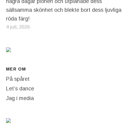
några dagar pionen och utplånade dess
sällsamma skönhet och blekte bort dess ljuvliga
röda färg!
4 juli, 2026
MER OM
På spåret
Let’s dance
Jag i media