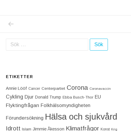
PREVIOUS POST: DAGENS NYHETER, JAG F
Inläggsnavigering
Sök efter:
ETIKETTER
Corona
Annie Lööf
Centerpartiet‎
Cancer
Coronavaccin
Cykling
Djur
EU
Donald Trump
Ebba Busch-Thor
Flyktingfrågan
Folkhälsomyndigheten
Hälsa och sjukvård
Förundersökning
Idrott
Klimatfrågor
Jimmie Åkesson
Islam
Konst
Krig