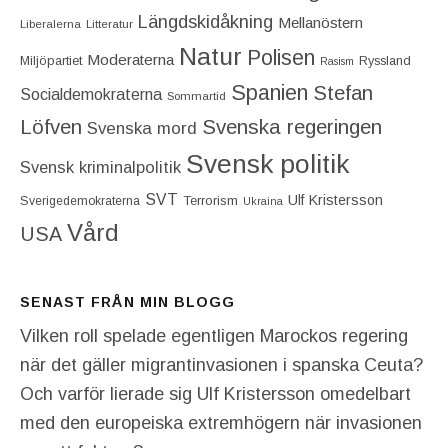
Längdskidåkning
Mellanöstern
Liberalerna
Litteratur
Natur
Polisen
Moderaterna
Miljöpartiet
Ryssland
Rasism
Spanien
Stefan
Socialdemokraterna
Sommartid
Löfven
Svenska regeringen
Svenska mord
Svensk politik
Svensk kriminalpolitik
SVT
Ulf Kristersson
Terrorism
Sverigedemokraterna
Ukraina
Vård
USA
SENAST FRÅN MIN BLOGG
Vilken roll spelade egentligen Marockos regering
när det gäller migrantinvasionen i spanska Ceuta?
Och varför lierade sig Ulf Kristersson omedelbart
med den europeiska extremhögern när invasionen