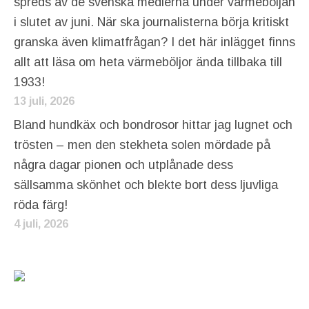
spreds av de svenska medierna under värmeböljan
i slutet av juni. När ska journalisterna börja kritiskt
granska även klimatfrågan? I det här inlägget finns
allt att läsa om heta värmeböljor ända tillbaka till
1933!
13 juli, 2026
Bland hundkäx och bondrosor hittar jag lugnet och
trösten – men den stekheta solen mördade på
några dagar pionen och utplånade dess
sällsamma skönhet och blekte bort dess ljuvliga
röda färg!
4 juli, 2026