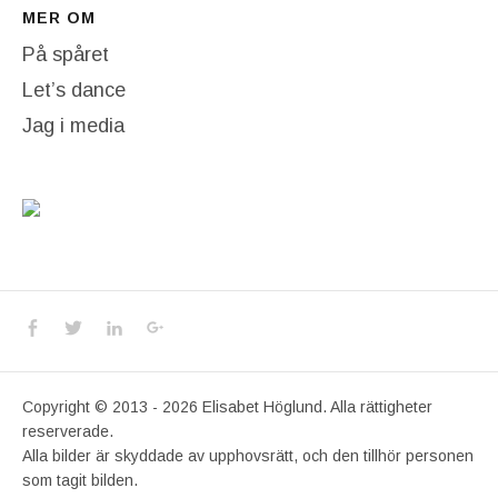
MER OM
På spåret
Let’s dance
Jag i media
Social Media Profiles
Facebook
Twitter
LinkedIn
Google+
Copyright © 2013 - 2026 Elisabet Höglund. Alla rättigheter
reserverade.
Alla bilder är skyddade av upphovsrätt, och den tillhör personen
som tagit bilden.