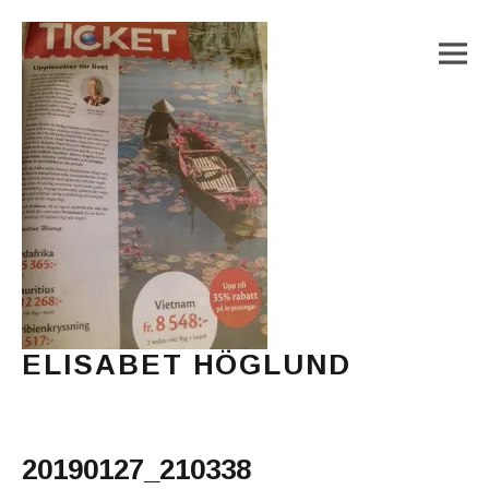
M
ELISABET HÖGLUND
Journalist, författare och konstnär
Main Menu
20190127_210338