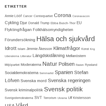
ETIKETTER
Corona
Annie Lööf
Centerpartiet‎
Cancer
Coronavaccin
Cykling
Djur
EU
Donald Trump
Ebba Busch-Thor
Flyktingfrågan
Folkhälsomyndigheten
Hälsa och sjukvård
Förundersökning
Idrott
Klimatfrågor
Jimmie Åkesson
Islam
Konst
Krig
Längdskidåkning
Mellanöstern
Liberalerna
Litteratur
Natur
Polisen
Moderaterna
Miljöpartiet
Ryssland
Rasism
Spanien
Stefan
Socialdemokraterna
Sommartid
Löfven
Svenska regeringen
Svenska mord
Svensk politik
Svensk kriminalpolitik
SVT
Ulf Kristersson
Terrorism
Sverigedemokraterna
Ukraina
Vård
USA