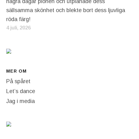
några dagar pionen och utplånade dess
sällsamma skönhet och blekte bort dess ljuvliga
röda färg!
4 juli, 2026
MER OM
På spåret
Let’s dance
Jag i media