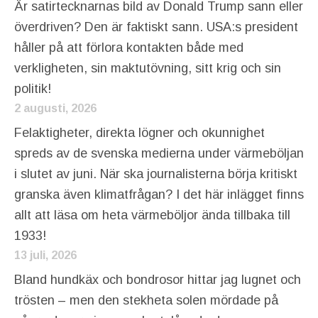
Är satirtecknarnas bild av Donald Trump sann eller
överdriven? Den är faktiskt sann. USA:s president
håller på att förlora kontakten både med
verkligheten, sin maktutövning, sitt krig och sin
politik!
2 augusti, 2026
Felaktigheter, direkta lögner och okunnighet
spreds av de svenska medierna under värmeböljan
i slutet av juni. När ska journalisterna börja kritiskt
granska även klimatfrågan? I det här inlägget finns
allt att läsa om heta värmeböljor ända tillbaka till
1933!
13 juli, 2026
Bland hundkäx och bondrosor hittar jag lugnet och
trösten – men den stekheta solen mördade på