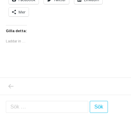
Mer
Gilla detta:
Laddar in …
PREVIOUS POST: DE STORA TIDNINGSDRA
Inläggsnavigering
Sök efter: