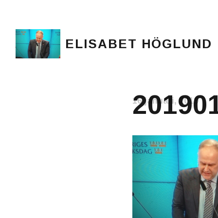
ELISABET HÖGLUND
Journalist, författare och konstnär
20190
16 januari, 2019