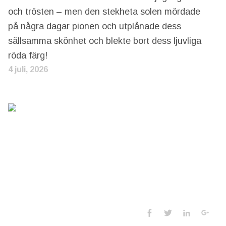
och trösten – men den stekheta solen mördade
på några dagar pionen och utplånade dess
sällsamma skönhet och blekte bort dess ljuvliga
röda färg!
4 juli, 2026
Social Media 
Facebook
Twitter
LinkedIn
Goo