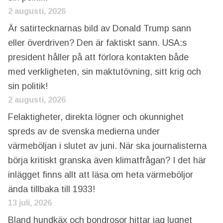
2 augusti, 2026
Är satirtecknarnas bild av Donald Trump sann
eller överdriven? Den är faktiskt sann. USA:s
president håller på att förlora kontakten både
med verkligheten, sin maktutövning, sitt krig och
sin politik!
2 augusti, 2026
Felaktigheter, direkta lögner och okunnighet
spreds av de svenska medierna under
värmeböljan i slutet av juni. När ska journalisterna
börja kritiskt granska även klimatfrågan? I det här
inlägget finns allt att läsa om heta värmeböljor
ända tillbaka till 1933!
13 juli, 2026
Bland hundkäx och bondrosor hittar jag lugnet