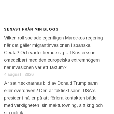
SENAST FRÅN MIN BLOGG
Vilken roll spelade egentligen Marockos regering
när det gäller migrantinvasionen i spanska
Ceuta? Och varför lierade sig Ulf Kristersson
omedelbart med den europeiska extremhögern
när invasionen var ett faktum?
4 augusti, 2026
Är satirtecknarnas bild av Donald Trump sann
eller överdriven? Den är faktiskt sann. USA:s
president håller på att förlora kontakten både
med verkligheten, sin maktutövning, sitt krig och
sin politik!