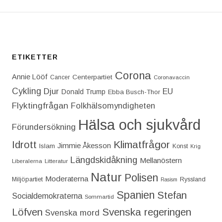
ETIKETTER
Corona
Annie Lööf
Centerpartiet‎
Cancer
Coronavaccin
Cykling
Djur
EU
Donald Trump
Ebba Busch-Thor
Flyktingfrågan
Folkhälsomyndigheten
Hälsa och sjukvård
Förundersökning
Idrott
Klimatfrågor
Jimmie Åkesson
Islam
Konst
Krig
Längdskidåkning
Mellanöstern
Liberalerna
Litteratur
Natur
Polisen
Moderaterna
Miljöpartiet
Ryssland
Rasism
Spanien
Stefan
Socialdemokraterna
Sommartid
Löfven
Svenska regeringen
Svenska mord