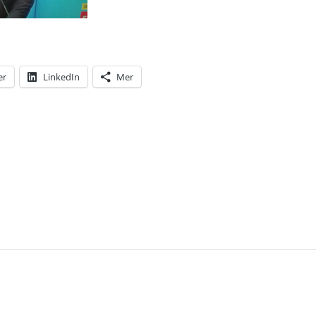
er
LinkedIn
Mer
T: DEN POLITISKA KRISEN I SVERIGE ÄR ÖVER. L