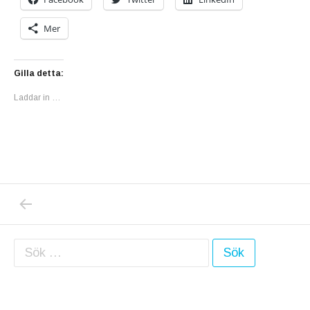
Mer
Gilla detta:
Laddar in …
PREVIOUS POST: DE SOM HATAR SOMMARTI
Inläggsnavigering
Sök efter: