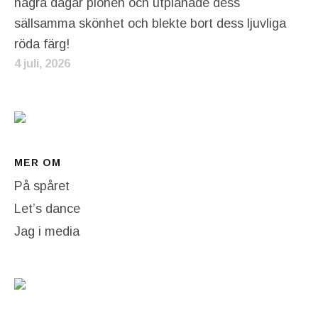
några dagar pionen och utplånade dess
sällsamma skönhet och blekte bort dess ljuvliga
röda färg!
4 juli, 2026
MER OM
På spåret
Let’s dance
Jag i media