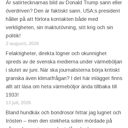
Är satirtecknarnas bild av Donald Trump sann eller
överdriven? Den är faktiskt sann. USA:s president
håller på att förlora kontakten både med
verkligheten, sin maktutövning, sitt krig och sin
politik!
2 augusti, 2026
Felaktigheter, direkta lögner och okunnighet
spreds av de svenska medierna under värmeböljan
i slutet av juni. När ska journalisterna börja kritiskt
granska även klimatfrågan? I det här inlägget finns
allt att läsa om heta värmeböljor ända tillbaka till
1933!
13 juli, 2026
Bland hundkäx och bondrosor hittar jag lugnet och
trösten – men den stekheta solen mördade på