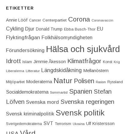
ETIKETTER
Corona
Annie Lööf
Centerpartiet‎
Cancer
Coronavaccin
Cykling
Djur
EU
Donald Trump
Ebba Busch-Thor
Flyktingfrågan
Folkhälsomyndigheten
Hälsa och sjukvård
Förundersökning
Idrott
Klimatfrågor
Jimmie Åkesson
Islam
Konst
Krig
Längdskidåkning
Mellanöstern
Liberalerna
Litteratur
Natur
Polisen
Moderaterna
Miljöpartiet
Ryssland
Rasism
Spanien
Stefan
Socialdemokraterna
Sommartid
Löfven
Svenska regeringen
Svenska mord
Svensk politik
Svensk kriminalpolitik
SVT
Ulf Kristersson
Terrorism
Sverigedemokraterna
Ukraina
Vård
USA