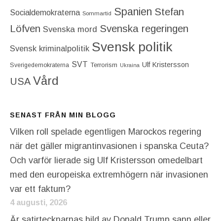
Spanien
Stefan
Socialdemokraterna
Sommartid
Löfven
Svenska regeringen
Svenska mord
Svensk politik
Svensk kriminalpolitik
SVT
Ulf Kristersson
Terrorism
Sverigedemokraterna
Ukraina
Vård
USA
SENAST FRÅN MIN BLOGG
Vilken roll spelade egentligen Marockos regering
när det gäller migrantinvasionen i spanska Ceuta?
Och varför lierade sig Ulf Kristersson omedelbart
med den europeiska extremhögern när invasionen
var ett faktum?
4 augusti, 2026
Är satirtecknarnas bild av Donald Trump sann eller