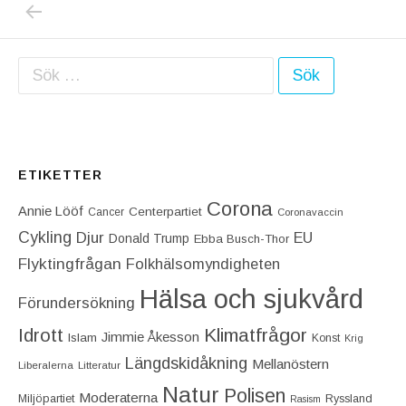
PREVIOUS POST: DEN SPANSKA TV-SERIEN 
Inläggsnavigering
Sök efter:
ETIKETTER
Corona
Annie Lööf
Centerpartiet‎
Cancer
Coronavaccin
Cykling
Djur
EU
Donald Trump
Ebba Busch-Thor
Flyktingfrågan
Folkhälsomyndigheten
Hälsa och sjukvård
Förundersökning
Idrott
Klimatfrågor
Jimmie Åkesson
Islam
Konst
Krig
Längdskidåkning
Mellanöstern
Liberalerna
Litteratur
Natur
Polisen
Moderaterna
Miljöpartiet
Ryssland
Rasism