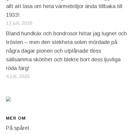
allt att läsa om heta värmeböljor ända tillbaka till
1933!
13 juli, 2026
Bland hundkäx och bondrosor hittar jag lugnet och
trösten – men den stekheta solen mördade på
några dagar pionen och utplånade dess
sällsamma skönhet och blekte bort dess ljuvliga
röda färg!
4 juli, 2026
MER OM
På spåret