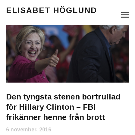
ELISABET HÖGLUND
M
Journalist, författare och konstnär
Main Menu
Den tyngsta stenen bortrullad
för Hillary Clinton – FBI
frikänner henne från brott
6 november, 2016