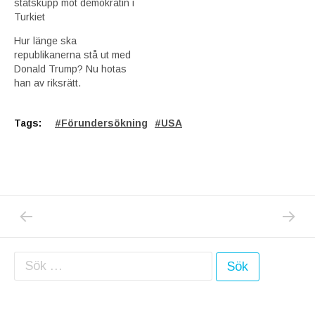
statskupp mot demokratin i
Turkiet
Hur länge ska
republikanerna stå ut med
Donald Trump? Nu hotas
han av riksrätt.
Tags:
Förundersökning
USA
PREVIOUS POST: VAR FÖRSIKTIGA MED KÖ
NEXT P
Inläggsnavigering
Sök efter: