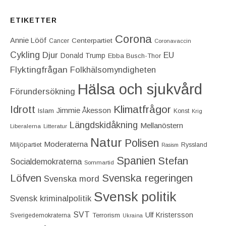
ETIKETTER
Corona
Annie Lööf
Centerpartiet‎
Cancer
Coronavaccin
Cykling
Djur
EU
Donald Trump
Ebba Busch-Thor
Flyktingfrågan
Folkhälsomyndigheten
Hälsa och sjukvård
Förundersökning
Idrott
Klimatfrågor
Jimmie Åkesson
Islam
Konst
Krig
Längdskidåkning
Mellanöstern
Liberalerna
Litteratur
Natur
Polisen
Moderaterna
Miljöpartiet
Ryssland
Rasism
Spanien
Stefan
Socialdemokraterna
Sommartid
Löfven
Svenska regeringen
Svenska mord
Svensk politik
Svensk kriminalpolitik
SVT
Ulf Kristersson
Terrorism
Sverigedemokraterna
Ukraina