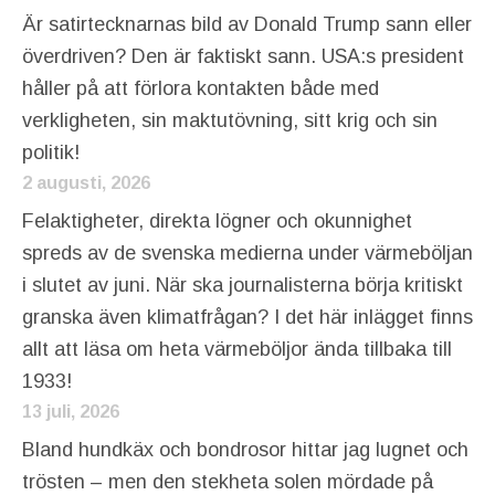
Är satirtecknarnas bild av Donald Trump sann eller
överdriven? Den är faktiskt sann. USA:s president
håller på att förlora kontakten både med
verkligheten, sin maktutövning, sitt krig och sin
politik!
2 augusti, 2026
Felaktigheter, direkta lögner och okunnighet
spreds av de svenska medierna under värmeböljan
i slutet av juni. När ska journalisterna börja kritiskt
granska även klimatfrågan? I det här inlägget finns
allt att läsa om heta värmeböljor ända tillbaka till
1933!
13 juli, 2026
Bland hundkäx och bondrosor hittar jag lugnet och
trösten – men den stekheta solen mördade på