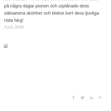
på några dagar pionen och utplånade dess
sällsamma skönhet och blekte bort dess ljuvliga
röda färg!
4 juli, 2026
Social Media 
Facebook
Twitter
LinkedIn
Goo