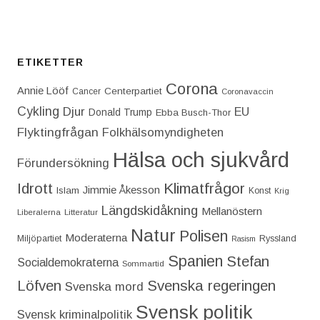
ETIKETTER
Corona
Annie Lööf
Centerpartiet‎
Cancer
Coronavaccin
Cykling
Djur
EU
Donald Trump
Ebba Busch-Thor
Flyktingfrågan
Folkhälsomyndigheten
Hälsa och sjukvård
Förundersökning
Idrott
Klimatfrågor
Jimmie Åkesson
Islam
Konst
Krig
Längdskidåkning
Mellanöstern
Liberalerna
Litteratur
Natur
Polisen
Moderaterna
Miljöpartiet
Ryssland
Rasism
Spanien
Stefan
Socialdemokraterna
Sommartid
Löfven
Svenska regeringen
Svenska mord
Svensk politik
Svensk kriminalpolitik