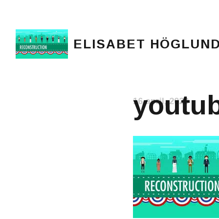
ELISABET HÖGLUN
Journalist, författare och konstnär
youtub
16 april, 2020