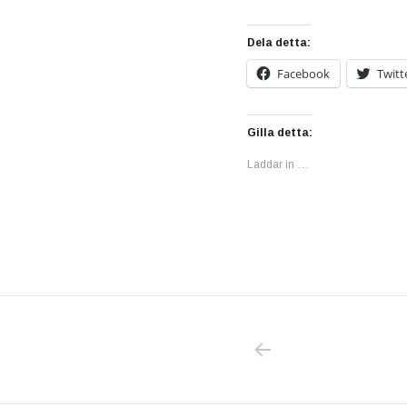
Dela detta:
Facebook
Twitt
Gilla detta:
Laddar in …
PREVIOUS POS
Inläggsnavigering