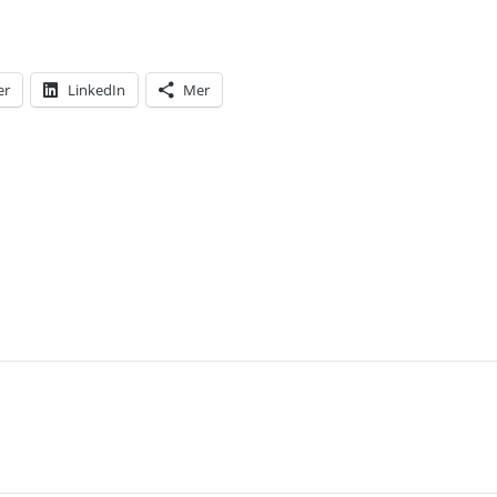
er
LinkedIn
Mer
T: DET ÄR BARA NYTTIGT ATT ETT ANTAL ONÖDI