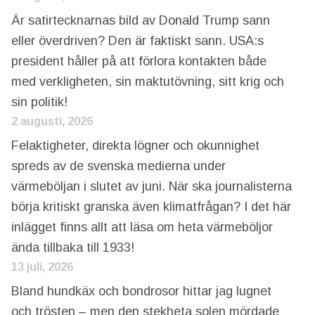
Är satirtecknarnas bild av Donald Trump sann
eller överdriven? Den är faktiskt sann. USA:s
president håller på att förlora kontakten både
med verkligheten, sin maktutövning, sitt krig och
sin politik!
2 augusti, 2026
Felaktigheter, direkta lögner och okunnighet
spreds av de svenska medierna under
värmeböljan i slutet av juni. När ska journalisterna
börja kritiskt granska även klimatfrågan? I det här
inlägget finns allt att läsa om heta värmeböljor
ända tillbaka till 1933!
13 juli, 2026
Bland hundkäx och bondrosor hittar jag lugnet
och trösten – men den stekheta solen mördade