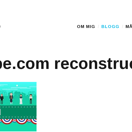
D
OM MIG
BLOGG
MÅ
Main Menu
e.com reconstru