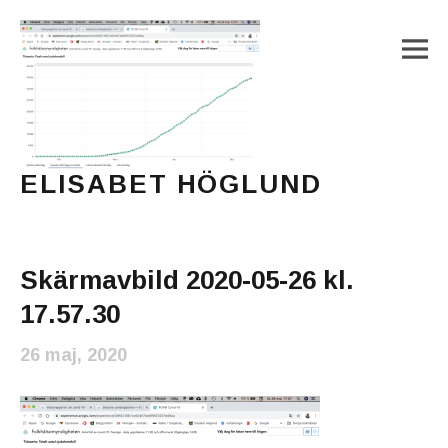
M
ELISABET HÖGLUND
Journalist, författare och konstnär
Main Menu
Skärmavbild 2020-05-26 kl.
17.57.30
26 maj, 2020