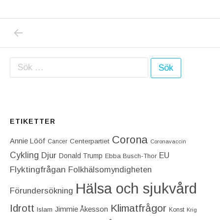
PREVIOUS POST: DET ÄR INTE FOLKHÄLSO
Inläggsnavigering
Sök efter:
ETIKETTER
Corona
Annie Lööf
Centerpartiet‎
Cancer
Coronavaccin
Cykling
Djur
EU
Donald Trump
Ebba Busch-Thor
Flyktingfrågan
Folkhälsomyndigheten
Hälsa och sjukvård
Förundersökning
Idrott
Klimatfrågor
Jimmie Åkesson
Islam
Konst
Krig