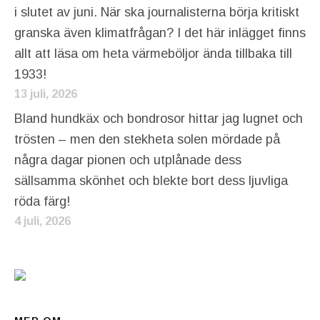
i slutet av juni. När ska journalisterna börja kritiskt
granska även klimatfrågan? I det här inlägget finns
allt att läsa om heta värmeböljor ända tillbaka till
1933!
13 juli, 2026
Bland hundkäx och bondrosor hittar jag lugnet och
trösten – men den stekheta solen mördade på
några dagar pionen och utplånade dess
sällsamma skönhet och blekte bort dess ljuvliga
röda färg!
4 juli, 2026