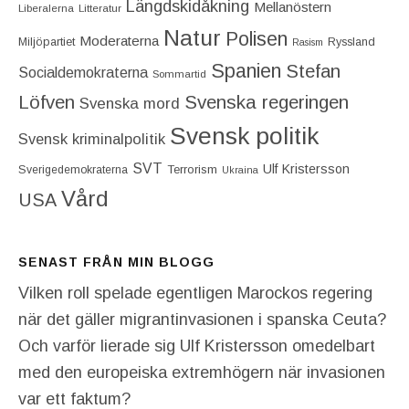
Längdskidåkning
Mellanöstern
Liberalerna
Litteratur
Natur
Polisen
Moderaterna
Miljöpartiet
Ryssland
Rasism
Spanien
Stefan
Socialdemokraterna
Sommartid
Löfven
Svenska regeringen
Svenska mord
Svensk politik
Svensk kriminalpolitik
SVT
Ulf Kristersson
Terrorism
Sverigedemokraterna
Ukraina
Vård
USA
SENAST FRÅN MIN BLOGG
Vilken roll spelade egentligen Marockos regering
när det gäller migrantinvasionen i spanska Ceuta?
Och varför lierade sig Ulf Kristersson omedelbart
med den europeiska extremhögern när invasionen
var ett faktum?