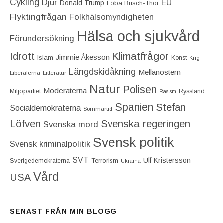
Cykling
Djur
EU
Donald Trump
Ebba Busch-Thor
Flyktingfrågan
Folkhälsomyndigheten
Hälsa och sjukvård
Förundersökning
Idrott
Klimatfrågor
Jimmie Åkesson
Islam
Konst
Krig
Längdskidåkning
Mellanöstern
Liberalerna
Litteratur
Natur
Polisen
Moderaterna
Miljöpartiet
Ryssland
Rasism
Spanien
Stefan
Socialdemokraterna
Sommartid
Löfven
Svenska regeringen
Svenska mord
Svensk politik
Svensk kriminalpolitik
SVT
Ulf Kristersson
Terrorism
Sverigedemokraterna
Ukraina
Vård
USA
SENAST FRÅN MIN BLOGG