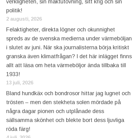
verkligheten, sin maktutövning, sitt krig och sin
politik!
2 augusti, 2026
Felaktigheter, direkta lögner och okunnighet
spreds av de svenska medierna under värmeböljan
i slutet av juni. När ska journalisterna börja kritiskt
granska även klimatfrågan? I det här inlägget finns
allt att läsa om heta värmeböljor ända tillbaka till
1933!
13 juli, 2026
Bland hundkäx och bondrosor hittar jag lugnet och
trösten – men den stekheta solen mördade på
några dagar pionen och utplånade dess
sällsamma skönhet och blekte bort dess ljuvliga
röda färg!
4 juli, 2026