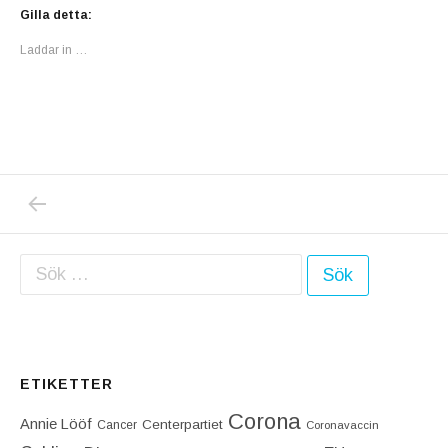
Gilla detta:
Laddar in …
PREVIOUS POST: ELISABET GRANSKAR: OM
Inläggsnavigering
Sök efter:
ETIKETTER
Corona
Annie Lööf
Centerpartiet‎
Cancer
Coronavaccin