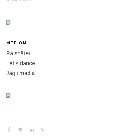
MER OM
På spåret
Let’s dance
Jag i media
Social Media Profiles
Facebook
Twitter
LinkedIn
Google+