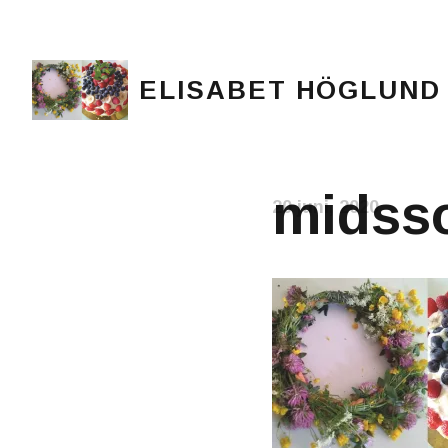
ELISABET HÖGLUND
Journalist, författare och konstnär
midss
20 juni, 2020