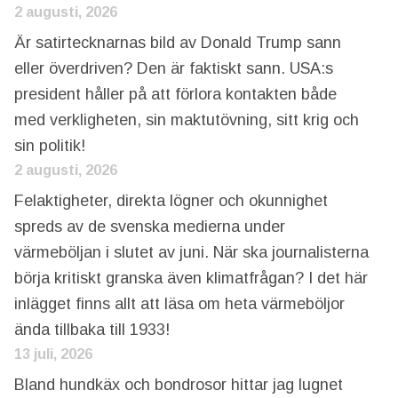
2 augusti, 2026
Är satirtecknarnas bild av Donald Trump sann
eller överdriven? Den är faktiskt sann. USA:s
president håller på att förlora kontakten både
med verkligheten, sin maktutövning, sitt krig och
sin politik!
2 augusti, 2026
Felaktigheter, direkta lögner och okunnighet
spreds av de svenska medierna under
värmeböljan i slutet av juni. När ska journalisterna
börja kritiskt granska även klimatfrågan? I det här
inlägget finns allt att läsa om heta värmeböljor
ända tillbaka till 1933!
13 juli, 2026
Bland hundkäx och bondrosor hittar jag lugnet