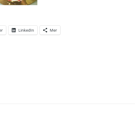
er
LinkedIn
Mer
T: EN MIDSOMMAR I MOLL – MEN LITE GRAND I DUR