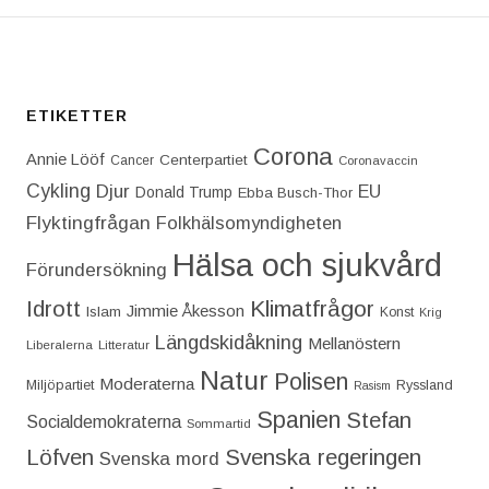
ETIKETTER
Corona
Annie Lööf
Centerpartiet‎
Cancer
Coronavaccin
Cykling
Djur
EU
Donald Trump
Ebba Busch-Thor
Flyktingfrågan
Folkhälsomyndigheten
Hälsa och sjukvård
Förundersökning
Idrott
Klimatfrågor
Jimmie Åkesson
Islam
Konst
Krig
Längdskidåkning
Mellanöstern
Liberalerna
Litteratur
Natur
Polisen
Moderaterna
Miljöpartiet
Ryssland
Rasism
Spanien
Stefan
Socialdemokraterna
Sommartid
Löfven
Svenska regeringen
Svenska mord