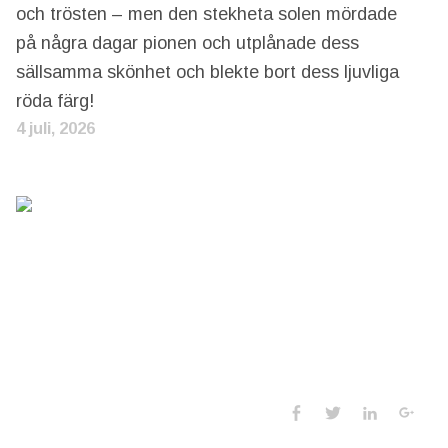
och trösten – men den stekheta solen mördade
på några dagar pionen och utplånade dess
sällsamma skönhet och blekte bort dess ljuvliga
röda färg!
4 juli, 2026
Social Media 
Facebook
Twitter
LinkedIn
Goo