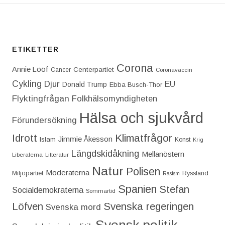
ETIKETTER
Corona
Annie Lööf
Centerpartiet‎
Cancer
Coronavaccin
Cykling
Djur
EU
Donald Trump
Ebba Busch-Thor
Flyktingfrågan
Folkhälsomyndigheten
Hälsa och sjukvård
Förundersökning
Idrott
Klimatfrågor
Jimmie Åkesson
Islam
Konst
Krig
Längdskidåkning
Mellanöstern
Liberalerna
Litteratur
Natur
Polisen
Moderaterna
Miljöpartiet
Ryssland
Rasism
Spanien
Stefan
Socialdemokraterna
Sommartid
Löfven
Svenska regeringen
Svenska mord
Svensk politik