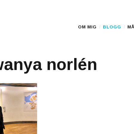
OM MIG
BLOGG
MÅ
Main Menu
anya norlén