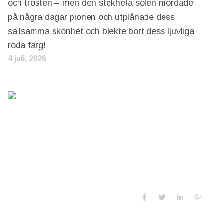
och trösten – men den stekheta solen mördade
på några dagar pionen och utplånade dess
sällsamma skönhet och blekte bort dess ljuvliga
röda färg!
4 juli, 2026
Social Media 
Facebook
Twitter
LinkedIn
Goo