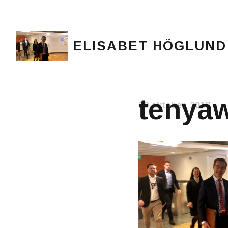
ELISABET HÖGLUND
Journalist, författare och konstnär
tenyaw
29 oktober, 2018