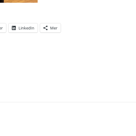
er
LinkedIn
Mer
T: EN NY REGERING I SVERIGE VERKAR BLI ETT S