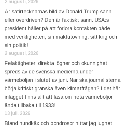
2 augusti, 2026
Är satirtecknarnas bild av Donald Trump sann
eller överdriven? Den är faktiskt sann. USA:s
president håller på att förlora kontakten både
med verkligheten, sin maktutövning, sitt krig och
sin politik!
2 augusti, 2026
Felaktigheter, direkta lögner och okunnighet
spreds av de svenska medierna under
värmeböljan i slutet av juni. När ska journalisterna
börja kritiskt granska även klimatfrågan? I det här
inlägget finns allt att läsa om heta värmeböljor
ända tillbaka till 1933!
13 juli, 2026
Bland hundkäx och bondrosor hittar jag lugnet