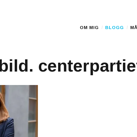
D
OM MIG
BLOGG
MÅ
Main Menu
bild. centerpartie