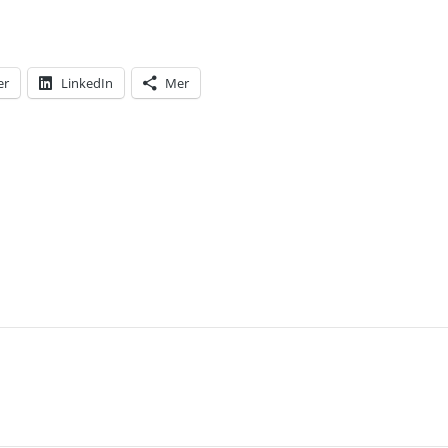
er
LinkedIn
Mer
T: FÅ PARTILEDARE HAR VARIT SÅ ÄLSKAD AV SIT