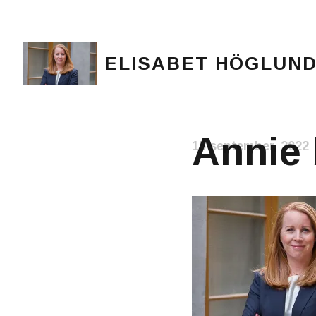
ELISABET HÖGLUN
Journalist, författare och konstnär
Annie 
15 september, 2022