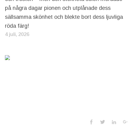
på några dagar pionen och utplånade dess
sällsamma skönhet och blekte bort dess ljuvliga
röda färg!
4 juli, 2026
Social Media 
Facebook
Twitter
LinkedIn
Goo