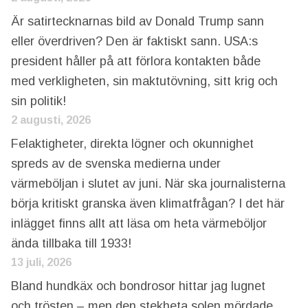
Är satirtecknarnas bild av Donald Trump sann
eller överdriven? Den är faktiskt sann. USA:s
president håller på att förlora kontakten både
med verkligheten, sin maktutövning, sitt krig och
sin politik!
2 augusti, 2026
Felaktigheter, direkta lögner och okunnighet
spreds av de svenska medierna under
värmeböljan i slutet av juni. När ska journalisterna
börja kritiskt granska även klimatfrågan? I det här
inlägget finns allt att läsa om heta värmeböljor
ända tillbaka till 1933!
13 juli, 2026
Bland hundkäx och bondrosor hittar jag lugnet
och trösten – men den stekheta solen mördade