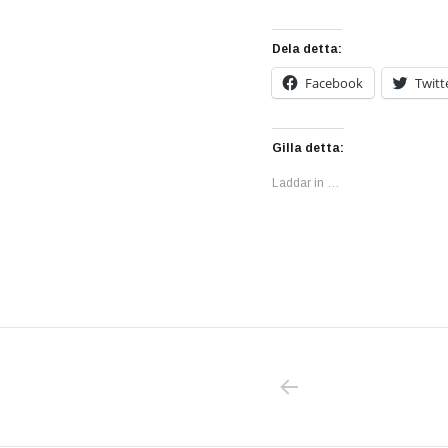
Dela detta:
Facebook
Twitt
Gilla detta:
Laddar in …
PREVIOUS POS
Inläggsnavigering