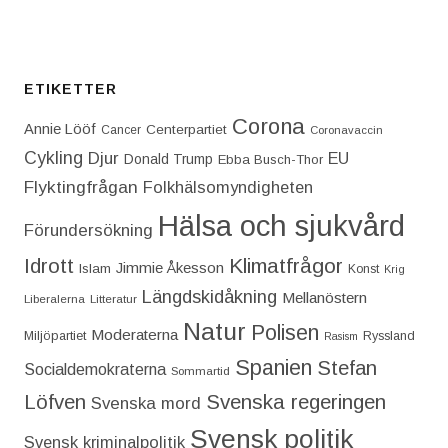
ETIKETTER
Corona
Annie Lööf
Centerpartiet‎
Cancer
Coronavaccin
Cykling
Djur
EU
Donald Trump
Ebba Busch-Thor
Flyktingfrågan
Folkhälsomyndigheten
Hälsa och sjukvård
Förundersökning
Idrott
Klimatfrågor
Jimmie Åkesson
Islam
Konst
Krig
Längdskidåkning
Mellanöstern
Liberalerna
Litteratur
Natur
Polisen
Moderaterna
Miljöpartiet
Ryssland
Rasism
Spanien
Stefan
Socialdemokraterna
Sommartid
Löfven
Svenska regeringen
Svenska mord
Svensk politik
Svensk kriminalpolitik