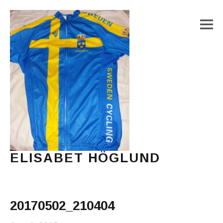
M
ELISABET HÖGLUND
Journalist, författare och konstnär
Main Menu
20170502_210404