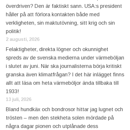
överdriven? Den är faktiskt sann. USA:s president
håller på att förlora kontakten både med
verkligheten, sin maktutövning, sitt krig och sin
politik!
2 augusti, 2026
Felaktigheter, direkta lögner och okunnighet
spreds av de svenska medierna under värmeböljan
i slutet av juni. När ska journalisterna börja kritiskt
granska även klimatfrågan? I det här inlägget finns
allt att läsa om heta värmeböljor ända tillbaka till
1933!
13 juli, 2026
Bland hundkäx och bondrosor hittar jag lugnet och
trösten – men den stekheta solen mördade på
några dagar pionen och utplånade dess