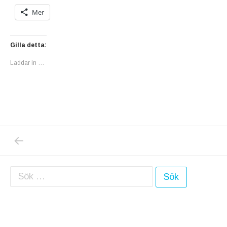
Mer
Gilla detta:
Laddar in …
PREVIOUS POST: FÖRST IDAG GJORDE JAG 
Inläggsnavigering
Sök efter: