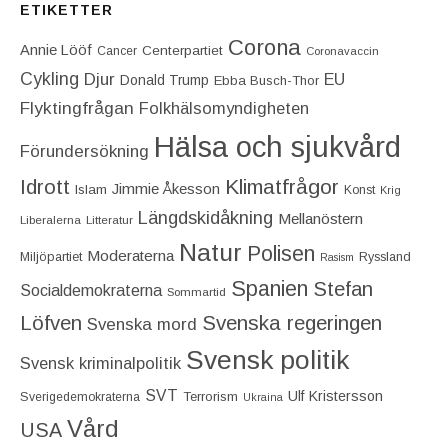
ETIKETTER
Corona
Annie Lööf
Centerpartiet‎
Cancer
Coronavaccin
Cykling
Djur
EU
Donald Trump
Ebba Busch-Thor
Flyktingfrågan
Folkhälsomyndigheten
Hälsa och sjukvård
Förundersökning
Idrott
Klimatfrågor
Jimmie Åkesson
Islam
Konst
Krig
Längdskidåkning
Mellanöstern
Liberalerna
Litteratur
Natur
Polisen
Moderaterna
Miljöpartiet
Ryssland
Rasism
Spanien
Stefan
Socialdemokraterna
Sommartid
Löfven
Svenska regeringen
Svenska mord
Svensk politik
Svensk kriminalpolitik
SVT
Ulf Kristersson
Terrorism
Sverigedemokraterna
Ukraina
Vård
USA