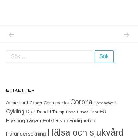
PREVIOUS POST: MAGISK TV-GALA MOT C
NEXT P
Inläggsnavigering
Sök efter:
ETIKETTER
Corona
Annie Lööf
Centerpartiet‎
Cancer
Coronavaccin
Cykling
Djur
EU
Donald Trump
Ebba Busch-Thor
Flyktingfrågan
Folkhälsomyndigheten
Hälsa och sjukvård
Förundersökning