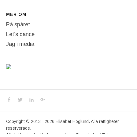
MER OM
På spåret
Let’s dance
Jag i media
Social Media Profiles
Facebook
Twitter
LinkedIn
Google+
Copyright © 2013 - 2026 Elisabet Höglund. Alla rättigheter
reserverade.
Alla bilder är skyddade av upphovsrätt, och den tillhör personen