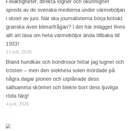
Felaktigheter, direkta lögner och okunnighet
spreds av de svenska medierna under värmeböljan
i slutet av juni. När ska journalisterna börja kritiskt
granska även klimatfrågan? I det här inlägget finns
allt att läsa om heta värmeböljor ända tillbaka till
1933!
13 juli, 2026
Bland hundkäx och bondrosor hittar jag lugnet och
trösten – men den stekheta solen mördade på
några dagar pionen och utplånade dess
sällsamma skönhet och blekte bort dess ljuvliga
röda färg!
4 juli, 2026