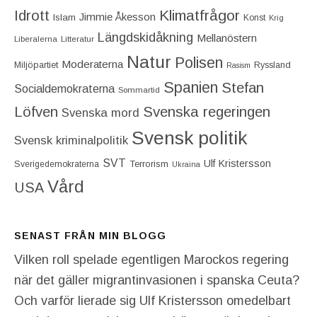
Idrott
Klimatfrågor
Jimmie Åkesson
Islam
Konst
Krig
Längdskidåkning
Mellanöstern
Liberalerna
Litteratur
Natur
Polisen
Moderaterna
Miljöpartiet
Ryssland
Rasism
Spanien
Stefan
Socialdemokraterna
Sommartid
Löfven
Svenska regeringen
Svenska mord
Svensk politik
Svensk kriminalpolitik
SVT
Ulf Kristersson
Terrorism
Sverigedemokraterna
Ukraina
Vård
USA
SENAST FRÅN MIN BLOGG
Vilken roll spelade egentligen Marockos regering
när det gäller migrantinvasionen i spanska Ceuta?
Och varför lierade sig Ulf Kristersson omedelbart