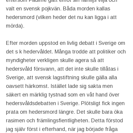
eftersom Fadime gått emot sin familjs vilja och
valt en svensk pojkvän. Båda morden kallas
hedersmord (vilken heder det nu kan ligga i att
mörda).
Efter morden uppstod en livlig debatt i Sverige om
det s k hedervåldet. Många trodde att politiker och
myndigheter verkligen skulle agera så att
hedersvåld försvann, att det inte skulle tillåtas i
Sverige, att svensk lagstiftning skulle gälla alla
oavsett härkomst. Istället lade sig sakta men
säkert en märklig tystnad som en våt hand över
hedersvåldsdebatten i Sverige. Plötsligt fick ingen
prata om hedersmord längre. Det skulle bara öka
rasimen och främlingsfientligheten. Detta förstod
jag själv först i efterhand, när jag började fråga