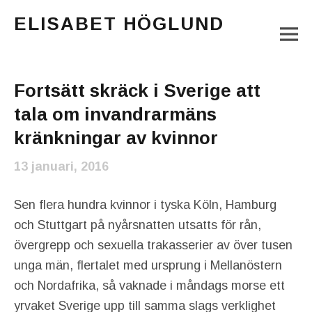
ELISABET HÖGLUND
M
Journalist, författare och konstnär
Main Menu
Fortsätt skräck i Sverige att
tala om invandrarmäns
kränkningar av kvinnor
13 januari, 2016
Sen flera hundra kvinnor i tyska Köln, Hamburg
och Stuttgart på nyårsnatten utsatts för rån,
övergrepp och sexuella trakasserier av över tusen
unga män, flertalet med ursprung i Mellanöstern
och Nordafrika, så vaknade i måndags morse ett
yrvaket Sverige upp till samma slags verklighet