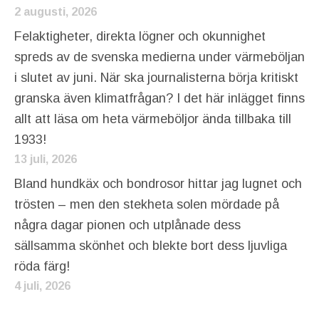
2 augusti, 2026
Felaktigheter, direkta lögner och okunnighet
spreds av de svenska medierna under värmeböljan
i slutet av juni. När ska journalisterna börja kritiskt
granska även klimatfrågan? I det här inlägget finns
allt att läsa om heta värmeböljor ända tillbaka till
1933!
13 juli, 2026
Bland hundkäx och bondrosor hittar jag lugnet och
trösten – men den stekheta solen mördade på
några dagar pionen och utplånade dess
sällsamma skönhet och blekte bort dess ljuvliga
röda färg!
4 juli, 2026