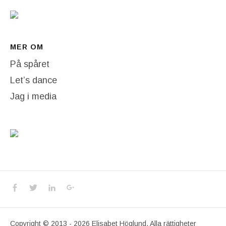
MER OM
På spåret
Let’s dance
Jag i media
Social Media Profiles
Facebook
Twitter
LinkedIn
Google+
Copyright © 2013 - 2026 Elisabet Höglund. Alla rättigheter