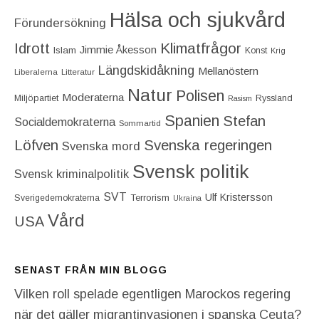
Hälsa och sjukvård
Förundersökning
Idrott
Klimatfrågor
Jimmie Åkesson
Islam
Konst
Krig
Längdskidåkning
Mellanöstern
Liberalerna
Litteratur
Natur
Polisen
Moderaterna
Miljöpartiet
Ryssland
Rasism
Spanien
Stefan
Socialdemokraterna
Sommartid
Löfven
Svenska regeringen
Svenska mord
Svensk politik
Svensk kriminalpolitik
SVT
Ulf Kristersson
Terrorism
Sverigedemokraterna
Ukraina
Vård
USA
SENAST FRÅN MIN BLOGG
Vilken roll spelade egentligen Marockos regering
när det gäller migrantinvasionen i spanska Ceuta?