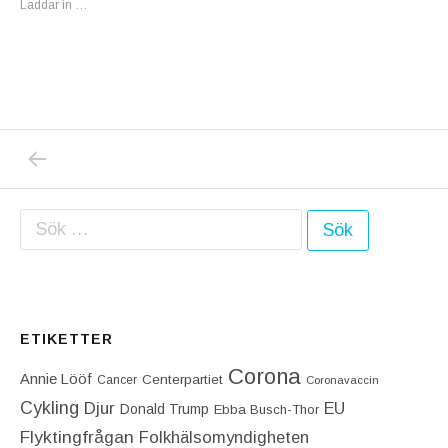
Laddar in …
PREVIOUS POST: FULLT FÖRSTÅELIGT AT
Inläggsnavigering
Sök efter:
ETIKETTER
Corona
Annie Lööf
Centerpartiet‎
Cancer
Coronavaccin
Cykling
Djur
EU
Donald Trump
Ebba Busch-Thor
Flyktingfrågan
Folkhälsomyndigheten