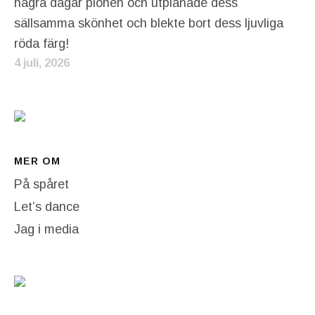
några dagar pionen och utplånade dess
sällsamma skönhet och blekte bort dess ljuvliga
röda färg!
4 juli, 2026
MER OM
På spåret
Let’s dance
Jag i media