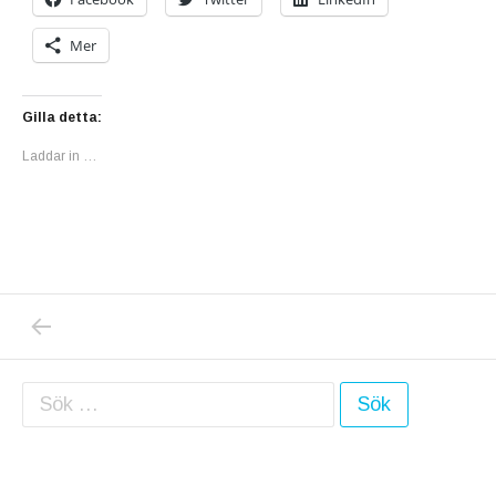
Mer
Gilla detta:
Laddar in …
PREVIOUS POST: GOTT NYTT ÅR? HOPPAS K
Inläggsnavigering
Sök efter: