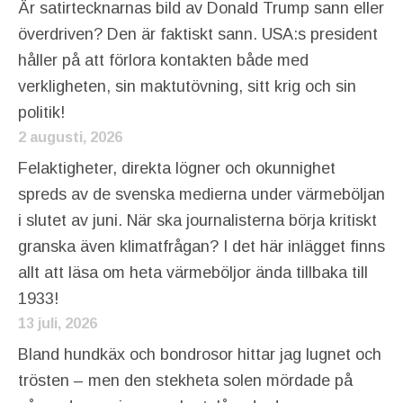
Är satirtecknarnas bild av Donald Trump sann eller
överdriven? Den är faktiskt sann. USA:s president
håller på att förlora kontakten både med
verkligheten, sin maktutövning, sitt krig och sin
politik!
2 augusti, 2026
Felaktigheter, direkta lögner och okunnighet
spreds av de svenska medierna under värmeböljan
i slutet av juni. När ska journalisterna börja kritiskt
granska även klimatfrågan? I det här inlägget finns
allt att läsa om heta värmeböljor ända tillbaka till
1933!
13 juli, 2026
Bland hundkäx och bondrosor hittar jag lugnet och
trösten – men den stekheta solen mördade på