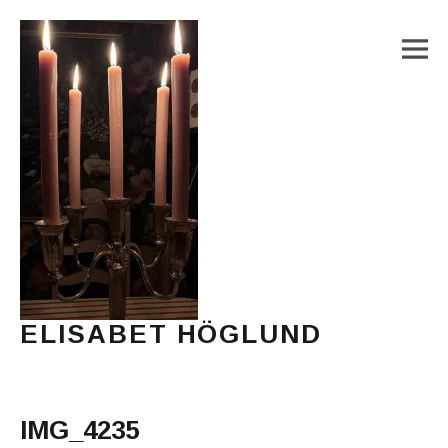
M
ELISABET HÖGLUND
Journalist, författare och konstnär
Main Menu
IMG_4235