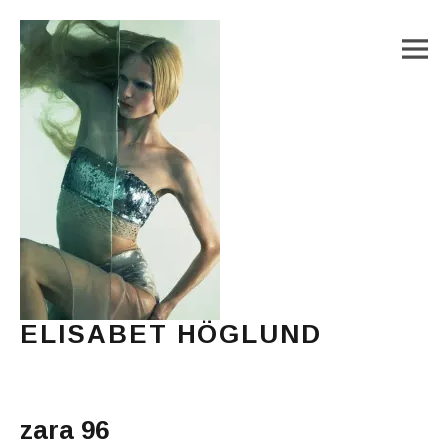
M
ELISABET HÖGLUND
Journalist, författare och konstnär
Main Menu
zara 96