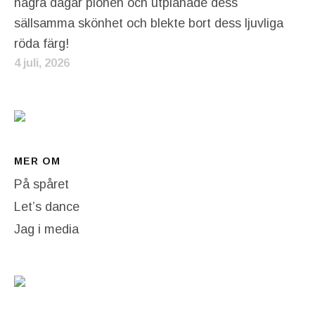
några dagar pionen och utplånade dess
sällsamma skönhet och blekte bort dess ljuvliga
röda färg!
4 juli, 2026
MER OM
På spåret
Let’s dance
Jag i media