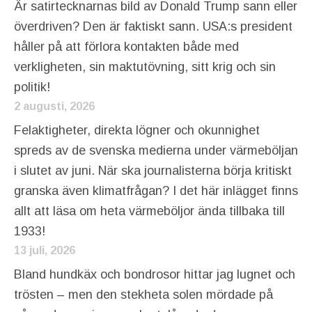
Är satirtecknarnas bild av Donald Trump sann eller
överdriven? Den är faktiskt sann. USA:s president
håller på att förlora kontakten både med
verkligheten, sin maktutövning, sitt krig och sin
politik!
2 augusti, 2026
Felaktigheter, direkta lögner och okunnighet
spreds av de svenska medierna under värmeböljan
i slutet av juni. När ska journalisterna börja kritiskt
granska även klimatfrågan? I det här inlägget finns
allt att läsa om heta värmeböljor ända tillbaka till
1933!
13 juli, 2026
Bland hundkäx och bondrosor hittar jag lugnet och
trösten – men den stekheta solen mördade på