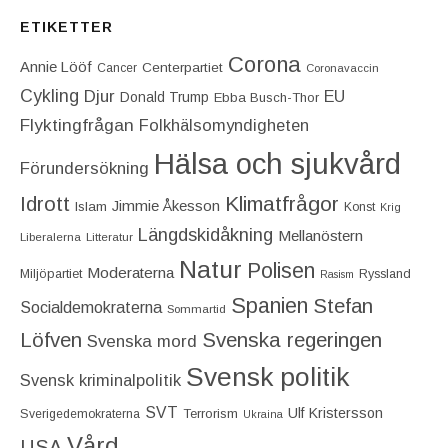
ETIKETTER
Corona
Annie Lööf
Centerpartiet‎
Cancer
Coronavaccin
Cykling
Djur
EU
Donald Trump
Ebba Busch-Thor
Flyktingfrågan
Folkhälsomyndigheten
Hälsa och sjukvård
Förundersökning
Idrott
Klimatfrågor
Jimmie Åkesson
Islam
Konst
Krig
Längdskidåkning
Mellanöstern
Liberalerna
Litteratur
Natur
Polisen
Moderaterna
Miljöpartiet
Ryssland
Rasism
Spanien
Stefan
Socialdemokraterna
Sommartid
Löfven
Svenska regeringen
Svenska mord
Svensk politik
Svensk kriminalpolitik
SVT
Ulf Kristersson
Terrorism
Sverigedemokraterna
Ukraina
Vård
USA