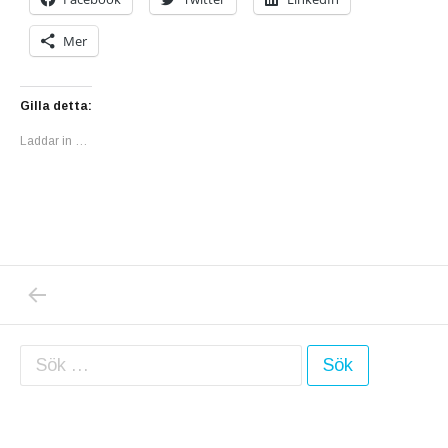
Mer
Gilla detta:
Laddar in …
PREVIOUS POST: GOTT NYTT ÅR? HOPPAS K
Inläggsnavigering
Sök efter: