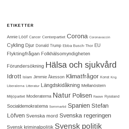
ETIKETTER
Corona
Annie Lööf
Centerpartiet‎
Cancer
Coronavaccin
Cykling
Djur
EU
Donald Trump
Ebba Busch-Thor
Flyktingfrågan
Folkhälsomyndigheten
Hälsa och sjukvård
Förundersökning
Idrott
Klimatfrågor
Jimmie Åkesson
Islam
Konst
Krig
Längdskidåkning
Mellanöstern
Liberalerna
Litteratur
Natur
Polisen
Moderaterna
Miljöpartiet
Ryssland
Rasism
Spanien
Stefan
Socialdemokraterna
Sommartid
Löfven
Svenska regeringen
Svenska mord
Svensk politik
Svensk kriminalpolitik