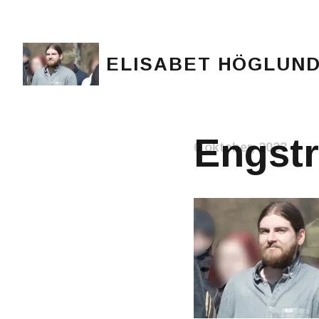
ELISABET HÖGLUN
Journalist, författare och konstnär
Engstr
6 oktober, 2023