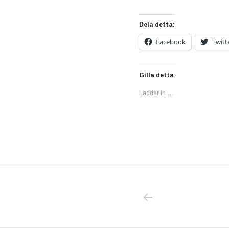
Dela detta:
Facebook
Twitt
Gilla detta:
Laddar in …
PREVIOUS POS
Inläggsnavigering