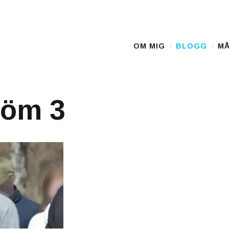
D
OM MIG
BLOGG
MÅ
Main Menu
öm 3