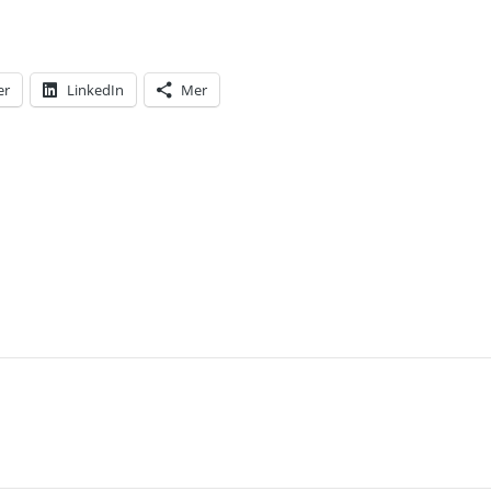
er
LinkedIn
Mer
T: HÄROMDAGEN KOM DET ETT SMS TILL MIG – ME