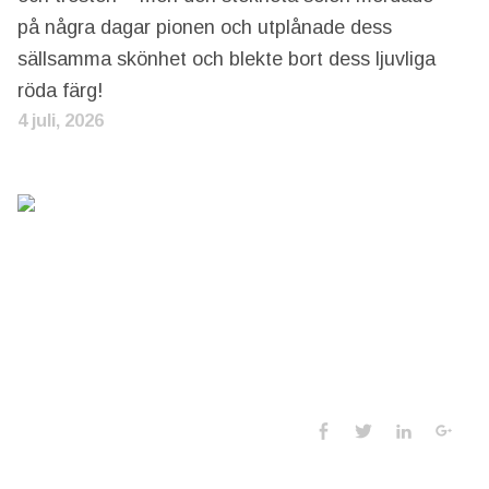
på några dagar pionen och utplånade dess
sällsamma skönhet och blekte bort dess ljuvliga
röda färg!
4 juli, 2026
Social Media 
Facebook
Twitter
LinkedIn
Goo