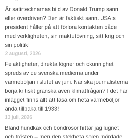
Är satirtecknarnas bild av Donald Trump sann
eller överdriven? Den är faktiskt sann. USA:s
president håller på att förlora kontakten både
med verkligheten, sin maktutövning, sitt krig och
sin politik!
2 augusti, 2026
Felaktigheter, direkta lögner och okunnighet
spreds av de svenska medierna under
värmeböljan i slutet av juni. När ska journalisterna
börja kritiskt granska även klimatfrågan? I det här
inlägget finns allt att läsa om heta värmeböljor
ända tillbaka till 1933!
13 juli, 2026
Bland hundkäx och bondrosor hittar jag lugnet
och trösten – men den stekheta solen mördade