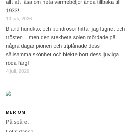
allt att läsa om heta värmeböljor ända tillbaka till
1933!
13 juli, 2026
Bland hundkäx och bondrosor hittar jag lugnet och
trösten – men den stekheta solen mördade på
några dagar pionen och utplånade dess
sällsamma skönhet och blekte bort dess ljuvliga
röda färg!
4 juli, 2026
MER OM
På spåret
Let’s dance