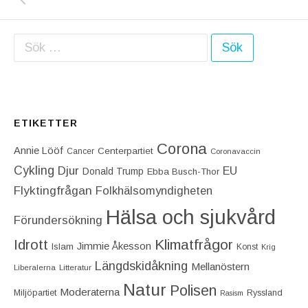
Sök efter:
ETIKETTER
Corona
Annie Lööf
Centerpartiet‎
Cancer
Coronavaccin
Cykling
Djur
EU
Donald Trump
Ebba Busch-Thor
Flyktingfrågan
Folkhälsomyndigheten
Hälsa och sjukvård
Förundersökning
Idrott
Klimatfrågor
Jimmie Åkesson
Islam
Konst
Krig
Längdskidåkning
Mellanöstern
Liberalerna
Litteratur
Natur
Polisen
Moderaterna
Miljöpartiet
Ryssland
Rasism