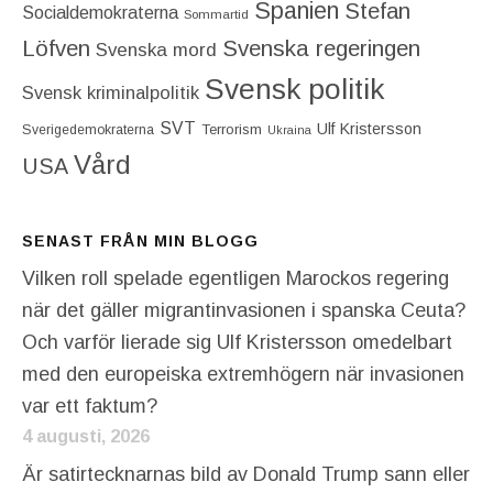
Spanien
Stefan
Socialdemokraterna
Sommartid
Löfven
Svenska regeringen
Svenska mord
Svensk politik
Svensk kriminalpolitik
SVT
Ulf Kristersson
Terrorism
Sverigedemokraterna
Ukraina
Vård
USA
SENAST FRÅN MIN BLOGG
Vilken roll spelade egentligen Marockos regering
när det gäller migrantinvasionen i spanska Ceuta?
Och varför lierade sig Ulf Kristersson omedelbart
med den europeiska extremhögern när invasionen
var ett faktum?
4 augusti, 2026
Är satirtecknarnas bild av Donald Trump sann eller