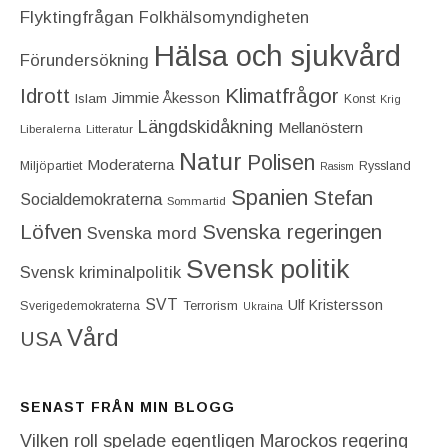
Flyktingfrågan
Folkhälsomyndigheten
Hälsa och sjukvård
Förundersökning
Idrott
Klimatfrågor
Jimmie Åkesson
Islam
Konst
Krig
Längdskidåkning
Mellanöstern
Liberalerna
Litteratur
Natur
Polisen
Moderaterna
Miljöpartiet
Ryssland
Rasism
Spanien
Stefan
Socialdemokraterna
Sommartid
Löfven
Svenska regeringen
Svenska mord
Svensk politik
Svensk kriminalpolitik
SVT
Ulf Kristersson
Terrorism
Sverigedemokraterna
Ukraina
Vård
USA
SENAST FRÅN MIN BLOGG
Vilken roll spelade egentligen Marockos regering