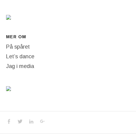
MER OM
På spåret
Let’s dance
Jag i media
Social Media Profiles
Facebook
Twitter
LinkedIn
Google+