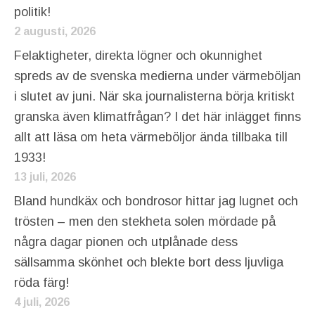
politik!
2 augusti, 2026
Felaktigheter, direkta lögner och okunnighet
spreds av de svenska medierna under värmeböljan
i slutet av juni. När ska journalisterna börja kritiskt
granska även klimatfrågan? I det här inlägget finns
allt att läsa om heta värmeböljor ända tillbaka till
1933!
13 juli, 2026
Bland hundkäx och bondrosor hittar jag lugnet och
trösten – men den stekheta solen mördade på
några dagar pionen och utplånade dess
sällsamma skönhet och blekte bort dess ljuvliga
röda färg!
4 juli, 2026