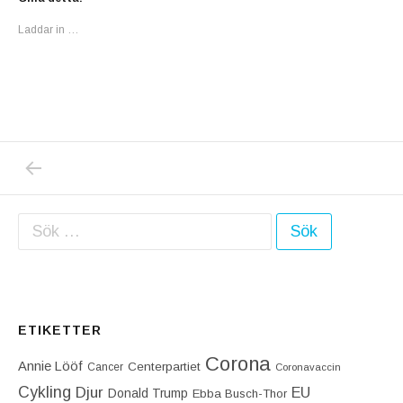
Laddar in …
PREVIOUS POST: HELA MARKNADSSYSTEMET
Inläggsnavigering
Sök efter:
ETIKETTER
Corona
Annie Lööf
Centerpartiet‎
Cancer
Coronavaccin
Cykling
Djur
EU
Donald Trump
Ebba Busch-Thor