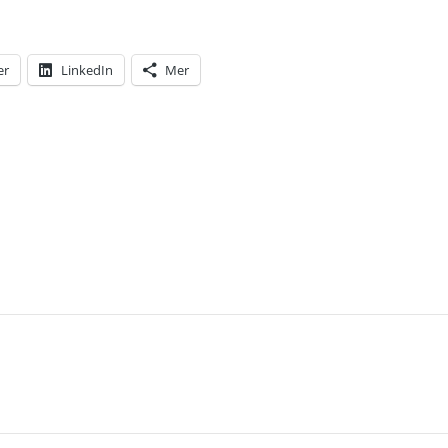
er
LinkedIn
Mer
T: HEMMA IGEN – MEN DET ÄR NU SOM ARBETET A