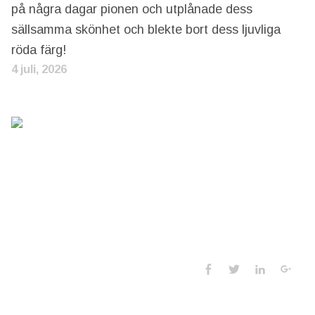
på några dagar pionen och utplånade dess
sällsamma skönhet och blekte bort dess ljuvliga
röda färg!
4 juli, 2026
Social Media 
Facebook
Twitter
LinkedIn
Goo