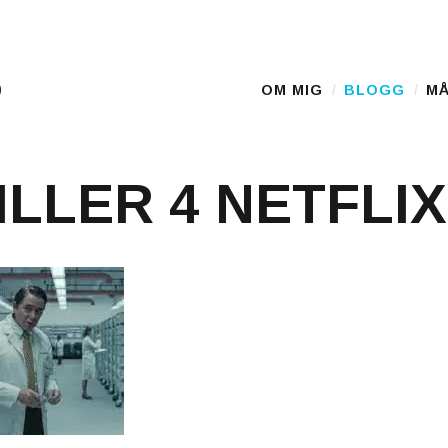
D
OM MIG
BLOGG
MÅ
Main Menu
ILLER 4 NETFLIX