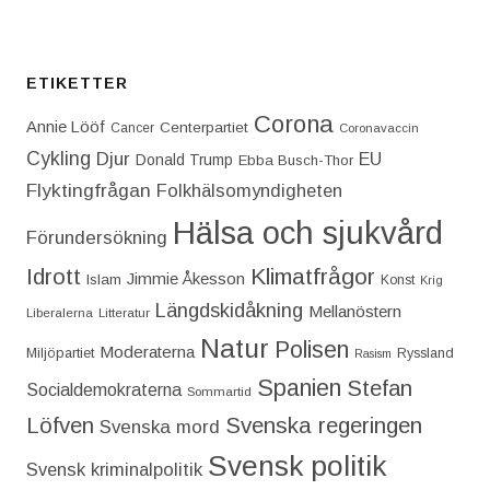
ETIKETTER
Corona
Annie Lööf
Centerpartiet‎
Cancer
Coronavaccin
Cykling
Djur
EU
Donald Trump
Ebba Busch-Thor
Flyktingfrågan
Folkhälsomyndigheten
Hälsa och sjukvård
Förundersökning
Idrott
Klimatfrågor
Jimmie Åkesson
Islam
Konst
Krig
Längdskidåkning
Mellanöstern
Liberalerna
Litteratur
Natur
Polisen
Moderaterna
Miljöpartiet
Ryssland
Rasism
Spanien
Stefan
Socialdemokraterna
Sommartid
Löfven
Svenska regeringen
Svenska mord
Svensk politik
Svensk kriminalpolitik