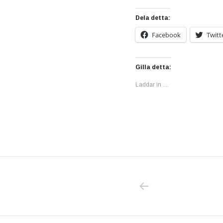
Dela detta:
Facebook
Twitt
Gilla detta:
Laddar in …
PREVIOUS POS
Inläggsnavigering