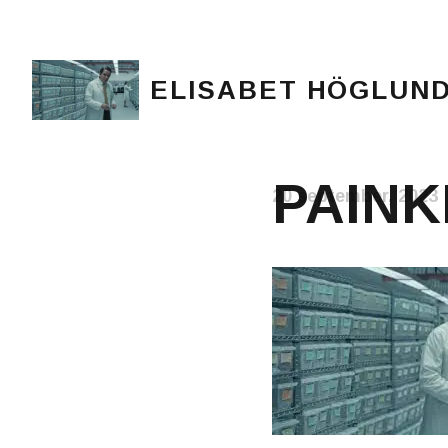
ELISABET HÖGLUN
Journalist, författare och konstnär
PAINK
20 september, 2023