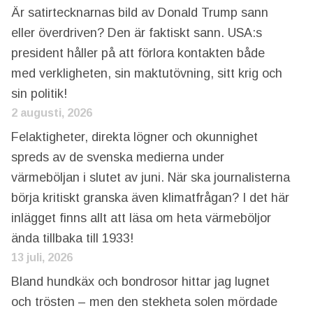
Är satirtecknarnas bild av Donald Trump sann
eller överdriven? Den är faktiskt sann. USA:s
president håller på att förlora kontakten både
med verkligheten, sin maktutövning, sitt krig och
sin politik!
2 augusti, 2026
Felaktigheter, direkta lögner och okunnighet
spreds av de svenska medierna under
värmeböljan i slutet av juni. När ska journalisterna
börja kritiskt granska även klimatfrågan? I det här
inlägget finns allt att läsa om heta värmeböljor
ända tillbaka till 1933!
13 juli, 2026
Bland hundkäx och bondrosor hittar jag lugnet
och trösten – men den stekheta solen mördade