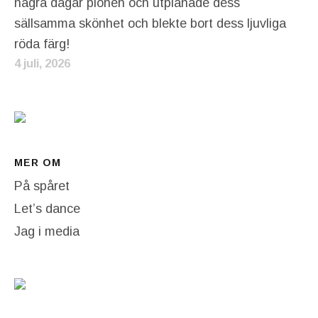
några dagar pionen och utplånade dess
sällsamma skönhet och blekte bort dess ljuvliga
röda färg!
4 juli, 2026
MER OM
På spåret
Let’s dance
Jag i media