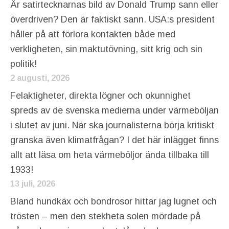
Är satirtecknarnas bild av Donald Trump sann eller
överdriven? Den är faktiskt sann. USA:s president
håller på att förlora kontakten både med
verkligheten, sin maktutövning, sitt krig och sin
politik!
2 augusti, 2026
Felaktigheter, direkta lögner och okunnighet
spreds av de svenska medierna under värmeböljan
i slutet av juni. När ska journalisterna börja kritiskt
granska även klimatfrågan? I det här inlägget finns
allt att läsa om heta värmeböljor ända tillbaka till
1933!
13 juli, 2026
Bland hundkäx och bondrosor hittar jag lugnet och
trösten – men den stekheta solen mördade på