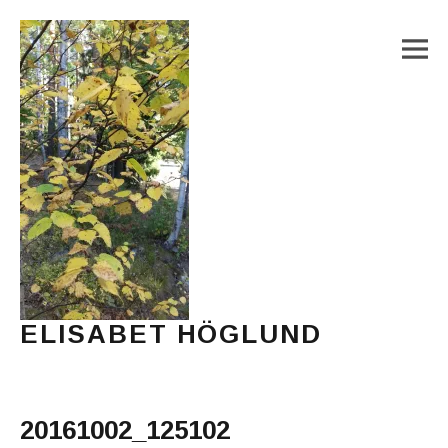
M
ELISABET HÖGLUND
Journalist, författare och konstnär
Main Menu
20161002_125102