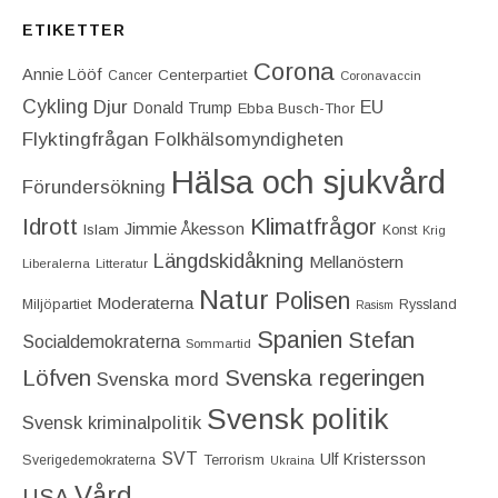
ETIKETTER
Corona
Annie Lööf
Centerpartiet‎
Cancer
Coronavaccin
Cykling
Djur
EU
Donald Trump
Ebba Busch-Thor
Flyktingfrågan
Folkhälsomyndigheten
Hälsa och sjukvård
Förundersökning
Idrott
Klimatfrågor
Jimmie Åkesson
Islam
Konst
Krig
Längdskidåkning
Mellanöstern
Liberalerna
Litteratur
Natur
Polisen
Moderaterna
Miljöpartiet
Ryssland
Rasism
Spanien
Stefan
Socialdemokraterna
Sommartid
Löfven
Svenska regeringen
Svenska mord
Svensk politik
Svensk kriminalpolitik
SVT
Ulf Kristersson
Terrorism
Sverigedemokraterna
Ukraina
Vård
USA