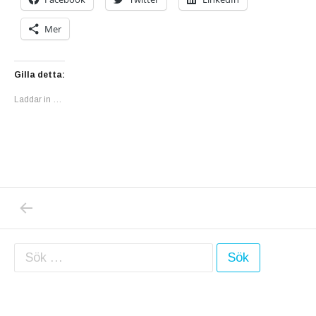
Mer
Gilla detta:
Laddar in …
PREVIOUS POST: HÖSTSTÄMNING MED VE
Inläggsnavigering
Sök efter: