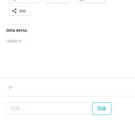
Mer
Gilla detta:
Laddar in …
PREVIOUS POST: I TORSDAGS, DEN 6 FEBR
Inläggsnavigering
Sök efter: