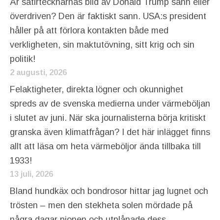
Är satirtecknarnas bild av Donald Trump sann eller
överdriven? Den är faktiskt sann. USA:s president
håller på att förlora kontakten både med
verkligheten, sin maktutövning, sitt krig och sin
politik!
2 augusti, 2026
Felaktigheter, direkta lögner och okunnighet
spreds av de svenska medierna under värmeböljan
i slutet av juni. När ska journalisterna börja kritiskt
granska även klimatfrågan? I det här inlägget finns
allt att läsa om heta värmeböljor ända tillbaka till
1933!
13 juli, 2026
Bland hundkäx och bondrosor hittar jag lugnet och
trösten – men den stekheta solen mördade på
några dagar pionen och utplånade dess