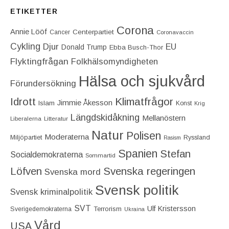
ETIKETTER
Corona
Annie Lööf
Centerpartiet‎
Cancer
Coronavaccin
Cykling
Djur
EU
Donald Trump
Ebba Busch-Thor
Flyktingfrågan
Folkhälsomyndigheten
Hälsa och sjukvård
Förundersökning
Idrott
Klimatfrågor
Jimmie Åkesson
Islam
Konst
Krig
Längdskidåkning
Mellanöstern
Liberalerna
Litteratur
Natur
Polisen
Moderaterna
Miljöpartiet
Ryssland
Rasism
Spanien
Stefan
Socialdemokraterna
Sommartid
Löfven
Svenska regeringen
Svenska mord
Svensk politik
Svensk kriminalpolitik
SVT
Ulf Kristersson
Terrorism
Sverigedemokraterna
Ukraina
Vård
USA